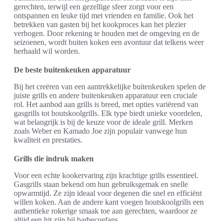
gerechten, terwijl een gezellige sfeer zorgt voor een
ontspannen en leuke tijd met vrienden en familie. Ook het
betrekken van gasten bij het kookproces kan het plezier
verhogen. Door rekening te houden met de omgeving en de
seizoenen, wordt buiten koken een avontuur dat telkens weer
herhaald wil worden.
De beste buitenkeuken apparatuur
Bij het creëren van een aantrekkelijke buitenkeuken spelen de
juiste grills en andere buitenkeuken apparatuur een cruciale
rol. Het aanbod aan grills is breed, met opties variërend van
gasgrills tot houtskoolgrills. Elk type biedt unieke voordelen,
wat belangrijk is bij de keuze voor de ideale grill. Merken
zoals Weber en Kamado Joe zijn populair vanwege hun
kwaliteit en prestaties.
Grills die indruk maken
Voor een echte kookervaring zijn krachtige grills essentieel.
Gasgrills staan bekend om hun gebruiksgemak en snelle
opwarmtijd. Ze zijn ideaal voor degenen die snel en efficiënt
willen koken. Aan de andere kant voegen houtskoolgrills een
authentieke rokerige smaak toe aan gerechten, waardoor ze
altijd een hit zijn bij barbecuefans.