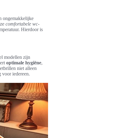
en ongemakkelijke
eze
comfortabele wc-
mperatuur. Hierdoor is
l modellen zijn
dert
optimale hygiëne
,
brillen niet alleen
 voor iedereen.