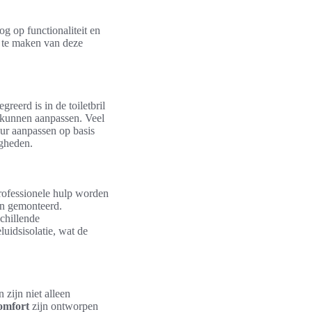
g op functionaliteit en
k te maken van deze
egreerd is in de toiletbril
r kunnen aanpassen. Veel
uur aanpassen op basis
igheden.
professionele hulp worden
en gemonteerd.
schillende
uidsisolatie, wat de
zijn niet alleen
comfort
zijn ontworpen