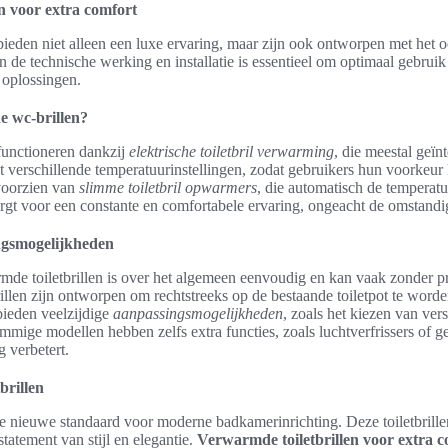
n voor extra comfort
bieden niet alleen een luxe ervaring, maar zijn ook ontworpen met het oo
 de technische werking en installatie is essentieel om optimaal gebrui
oplossingen.
 wc-brillen?
functioneren dankzij
elektrische toiletbril verwarming
, die meestal geïnt
met verschillende temperatuurinstellingen, zodat gebruikers hun voorkeu
voorzien van
slimme toiletbril opwarmers
, die automatisch de temperat
rgt voor een constante en comfortabele ervaring, ongeacht de omstand
ingsmogelijkheden
rmde toiletbrillen is over het algemeen eenvoudig en kan vaak zonder 
rillen zijn ontworpen om rechtstreeks op de bestaande toiletpot te word
bieden veelzijdige
aanpassingsmogelijkheden
, zoals het kiezen van ver
ige modellen hebben zelfs extra functies, zoals luchtverfrissers of gel
g verbetert.
brillen
e nieuwe standaard voor moderne badkamerinrichting. Deze toiletbrillen 
tatement van stijl en elegantie.
Verwarmde toiletbrillen voor extra 