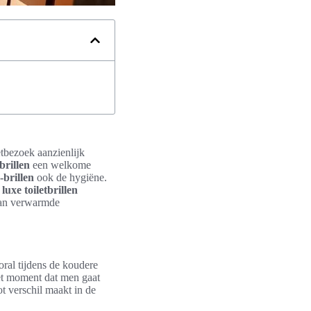
etbezoek aanzienlijk
rillen
een welkome
-brillen
ook de hygiëne.
e
luxe toiletbrillen
 van verwarmde
oral tijdens de koudere
het moment dat men gaat
t verschil maakt in de