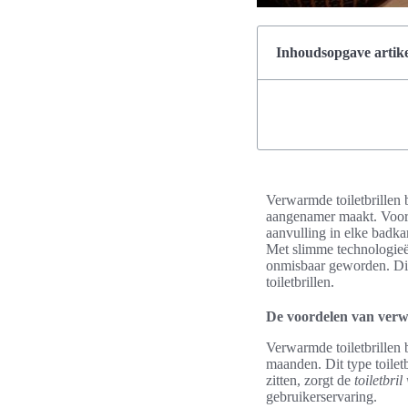
Inhoudsopgave artike
Verwarmde toiletbrillen b
aangenamer maakt. Voora
aanvulling in elke badk
Met slimme technologieë
onmisbaar geworden. Dit
toiletbrillen.
De voordelen van verwa
Verwarmde toiletbrillen 
maanden. Dit type toilet
zitten, zorgt de
toiletbri
gebruikerservaring.