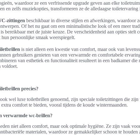
gieën, waardoor ze een verfrissende upgrade geven aan elke toiletruimt
 en zelfs muziekopties, transformeren ze de alledaagse toiletervaring
C-zittingen
beschikbaar in diverse stijlen en afwerkingen, waardoor z
twerpen. Of het nu gaat om een minimalistische look of een meer tradit
is bereikbaar met de juiste keuze. De verscheidenheid aan opties stelt
t hun persoonlijke smaak weerspiegelt.
iletbrillen
is niet alleen een kwestie van comfort, maar ook van levenss
unnen gebruikers genieten van een verwarmde en comfortabele ervaring,
neren van esthetiek en functionaliteit resulteert in een badkamer die n
 voldoet.
letbrillen precies?
ook wel luxe toiletbrillen genoemd, zijn speciale toiletzittingen die zijn
xtra comfort te bieden, vooral tijdens de koude wintermaanden.
n verwarmde wc-brillen?
den niet alleen comfort, maar ook optimale hygiëne. Ze zijn vaak voor
antibacteriële materialen, waardoor ze gemakkelijker schoon te houden z