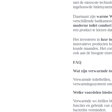
met de nieuwste technolo
ingebouwde bidetsystemen
Daarnaast zijn
warme W
verschillende badkameron
moderne toilet comfort
een product te kiezen da
Het investeren in
luxe to
innovatieve producten k
koude maanden. Het combi
ook aan de hoogste eisen
FAQ
Wat zijn verwarmde toi
Verwarmde toiletbrillen, 
verwarmingssysteem om e
Welke voordelen biede
Verwarmde wc-brillen bie
functies en gebruik van 
bacteriën vermindert.