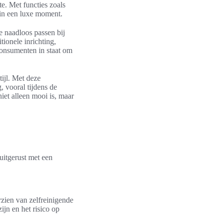
e. Met functies zoals
 in een luxe moment.
e naadloos passen bij
ionele inrichting,
 consumenten in staat om
tijl. Met deze
 vooral tijdens de
iet alleen mooi is, maar
 uitgerust met een
zien van zelfreinigende
ijn en het risico op