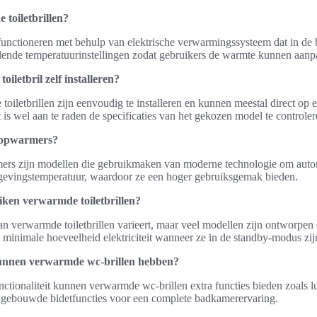
toiletbrillen?
functioneren met behulp van elektrische verwarmingssysteem dat in de b
lende temperatuurinstellingen zodat gebruikers de warmte kunnen aanp
iletbril zelf installeren?
oiletbrillen zijn eenvoudig te installeren en kunnen meestal direct op e
s wel aan te raden de specificaties van het gekozen model te controler
il opwarmers?
mers zijn modellen die gebruikmaken van moderne technologie om auto
gevingstemperatuur, waardoor ze een hoger gebruiksgemak bieden.
iken verwarmde toiletbrillen?
 verwarmde toiletbrillen varieert, maar veel modellen zijn ontworpen o
 minimale hoeveelheid elektriciteit wanneer ze in de standby-modus zij
kunnen verwarmde wc-brillen hebben?
tionaliteit kunnen verwarmde wc-brillen extra functies bieden zoals lu
 ingebouwde bidetfuncties voor een complete badkamerervaring.