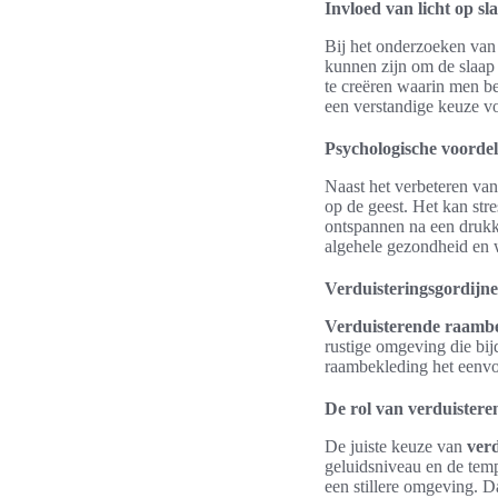
Invloed van licht op sl
Bij het onderzoeken va
kunnen zijn om de slaap 
te creëren waarin men be
een verstandige keuze voo
Psychologische voordel
Naast het verbeteren van
op de geest. Het kan str
ontspannen na een drukk
algehele gezondheid en 
Verduisteringsgordijne
Verduisterende raamb
rustige omgeving die bij
raambekleding het eenvou
De rol van verduister
De juiste keuze van
ver
geluidsniveau en de temp
een stillere omgeving. Da