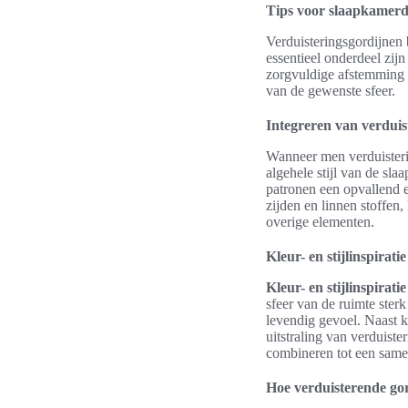
Tips voor slaapkamerd
Verduisteringsgordijnen 
essentieel onderdeel zij
zorgvuldige afstemming o
van de gewenste sfeer.
Integreren van verduist
Wanneer men verduisterin
algehele stijl van de sl
patronen een opvallend 
zijden en linnen stoffen
overige elementen.
Kleur- en stijlinspirat
Kleur- en stijlinspirat
sfeer van de ruimte sterk
levendig gevoel. Naast kl
uitstraling van verduist
combineren tot een samen
Hoe verduisterende go