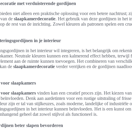
ecoratie met verduisterende gordijnen
bieden niet alleen een praktische oplossing voor een betere nachtrust; 
n van de
slaapkamerdecoratie
. Het gebruik van deze gordijnen in het in
p de rest van de inrichting. Zowel kleuren als patronen spelen een cruci
eringsgordijnen in je interieur
gsgordijnen in het interieur wil integreren, is het belangrijk om reken
aapkamer. Neutrale kleuren kunnen een kalmerend effect hebben, terwijl f
element aan de ruimte kunnen toevoegen. Het combineren van verschille
, kan de
slaapkamerdecoratie
verder verrijken en de gordijnen naadloos
ie voor slaapkamers
ie voor slaapkamers
vinden kan een creatief proces zijn. Het kiezen van 
 beïnvloeden. Denk aan aardetinten voor een rustige uitstraling of friss
eur zijn er tal van stijlkeuzes, zoals moderne, landelijke of industriële
eringsgordijnen in het interieur kunnen beïnvloeden. Het is een kunst om
hangend geheel dat zowel stijlvol als functioneel is.
rdijnen beter slapen bevorderen