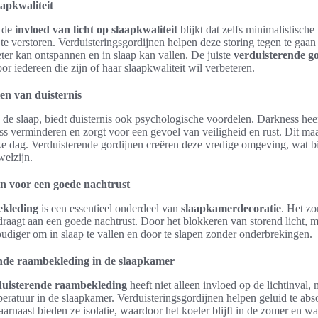
aapkwaliteit
n de
invloed van licht op slaapkwaliteit
blijkt dat zelfs minimalistisch
te verstoren. Verduisteringsgordijnen helpen deze storing tegen te gaa
ter kan ontspannen en in slaap kan vallen. De juiste
verduisterende g
r iedereen die zijn of haar slaapkwaliteit wil verbeteren.
en van duisternis
 de slaap, biedt duisternis ook psychologische voordelen. Darkness hee
ess verminderen en zorgt voor een gevoel van veiligheid en rust. Dit ma
e dag. Verduisterende gordijnen creëren deze vredige omgeving, wat bi
welzijn.
n voor een goede nachtrust
ekleding
is een essentieel onderdeel van
slaapkamerdecoratie
. Het zo
draagt aan een goede nachtrust. Door het blokkeren van storend licht, 
diger om in slaap te vallen en door te slapen zonder onderbrekingen.
ende raambekleding in de slaapkamer
duisterende raambekleding
heeft niet alleen invloed op de lichtinval,
eratuur in de slaapkamer. Verduisteringsgordijnen helpen geluid te abso
arnaast bieden ze isolatie, waardoor het koeler blijft in de zomer en wa