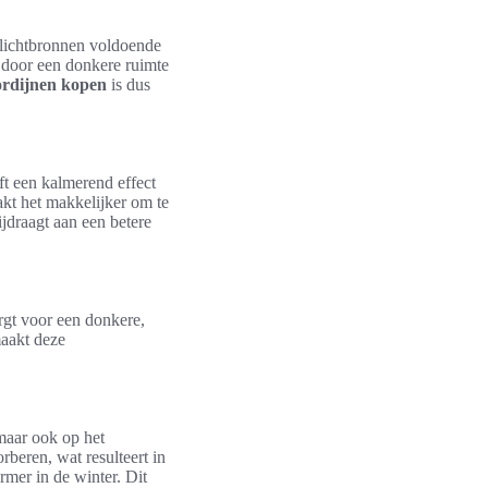
e lichtbronnen voldoende
n door een donkere ruimte
ordijnen kopen
is dus
ft een kalmerend effect
akt het makkelijker om te
jdraagt aan een betere
rgt voor een donkere,
maakt deze
 maar ook op het
rberen, wat resulteert in
rmer in de winter. Dit