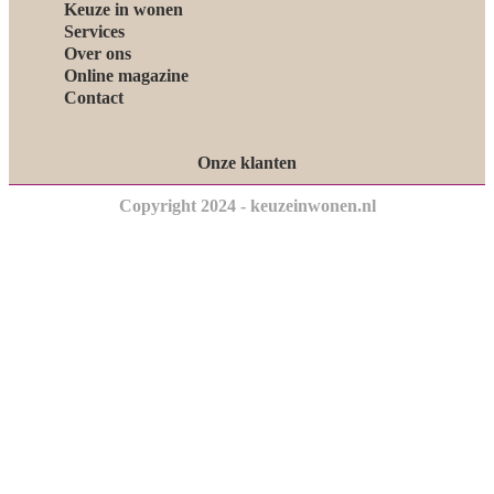
Keuze in wonen
Services
Over ons
Online magazine
Contact
Onze klanten
Copyright 2024 - keuzeinwonen.nl