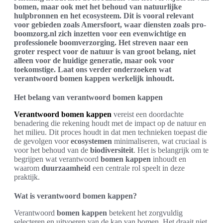
bomen, maar ook met het behoud van natuurlijke
hulpbronnen en het ecosysteem. Dit is vooral relevant
voor gebieden zoals Amersfoort, waar diensten zoals pro-
boomzorg.nl zich inzetten voor een evenwichtige en
professionele boomverzorging. Het streven naar een
groter respect voor de natuur is van groot belang, niet
alleen voor de huidige generatie, maar ook voor
toekomstige. Laat ons verder onderzoeken wat
verantwoord bomen kappen werkelijk inhoudt.
Het belang van verantwoord bomen kappen
Verantwoord bomen kappen
vereist een doordachte
benadering die rekening houdt met de impact op de natuur en
het milieu. Dit proces houdt in dat men technieken toepast die
de gevolgen voor
ecosystemen
minimaliseren, wat cruciaal is
voor het behoud van de
biodiversiteit
. Het is belangrijk om te
begrijpen wat verantwoord
bomen kappen
inhoudt en
waarom
duurzaamheid
een centrale rol speelt in deze
praktijk.
Wat is verantwoord bomen kappen?
Verantwoord
bomen kappen
betekent het zorgvuldig
selecteren en uitvoeren van de kap van bomen. Het draait niet