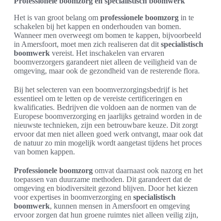
Professionele boomzorg en specialistisch boomwerk
Het is van groot belang om
professionele boomzorg
in te
schakelen bij het kappen en onderhouden van bomen.
Wanneer men overweegt om bomen te kappen, bijvoorbeeld
in Amersfoort, moet men zich realiseren dat dit
specialistisch
boomwerk
vereist. Het inschakelen van ervaren
boomverzorgers garandeert niet alleen de veiligheid van de
omgeving, maar ook de gezondheid van de resterende flora.
Bij het selecteren van een boomverzorgingsbedrijf is het
essentieel om te letten op de vereiste certificeringen en
kwalificaties. Bedrijven die voldoen aan de normen van de
Europese boomverzorging en jaarlijks getraind worden in de
nieuwste technieken, zijn een betrouwbare keuze. Dit zorgt
ervoor dat men niet alleen goed werk ontvangt, maar ook dat
de natuur zo min mogelijk wordt aangetast tijdens het proces
van bomen kappen.
Professionele boomzorg
omvat daarnaast ook nazorg en het
toepassen van duurzame methoden. Dit garandeert dat de
omgeving en biodiversiteit gezond blijven. Door het kiezen
voor expertises in boomverzorging en
specialistisch
boomwerk
, kunnen mensen in Amersfoort en omgeving
ervoor zorgen dat hun groene ruimtes niet alleen veilig zijn,