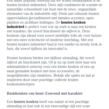
Een ander populair ontwerp dat we willen benadrukken is de
houten keuken industrieel. Deze stijl combineert de warmte en
natuurlijke schoonheid van hout met de ruwe, ongepolijste
elementen van de industriële stijl. Denk aan robuuste houten
oppervlakken gecombineerd met metalen accenten, open
planken en zichtbare leidingen. De
houten keuken
industrieel
is perfect voor wie op zoek is naar een keuken
met karakter, die zowel functioneel als stijlvol is. Deze
keukens zijn ideaal voor zowel stedelijke lofts als voor huizen
met een meer eclectische of moderne inrichting. Met een
houten keuken industrieel haal je een unieke en trendy look in
huis, die zowel tijdloos als innovatief is.
Houten keukens bieden een tijdloze uitstraling, die zowel
stijlvol als functioneel zijn. Of je nu op zoek bent naar een
minimalistisch ontwerp voor een kleine keuken of een op
maat gemaakte keuken met luxe accessoires, de
mogelijkheden zijn eindeloos. Bekijk alle opties en laat je
inspireren door onze prachtige collectie houten
keukenontwerpen.
Basiskeuken van hout: Eenvoud met karakter
Een
houten keuken
heeft van nature al een prachtige
uitstraling en kan ook in een eenvoudige stijl een ware