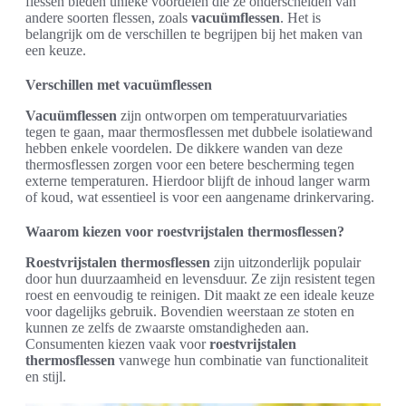
flessen bieden unieke voordelen die ze onderscheiden van
andere soorten flessen, zoals
vacuümflessen
. Het is
belangrijk om de verschillen te begrijpen bij het maken van
een keuze.
Verschillen met vacuümflessen
Vacuümflessen
zijn ontworpen om temperatuurvariaties
tegen te gaan, maar thermosflessen met dubbele isolatiewand
hebben enkele voordelen. De dikkere wanden van deze
thermosflessen zorgen voor een betere bescherming tegen
externe temperaturen. Hierdoor blijft de inhoud langer warm
of koud, wat essentieel is voor een aangename drinkervaring.
Waarom kiezen voor roestvrijstalen thermosflessen?
Roestvrijstalen thermosflessen
zijn uitzonderlijk populair
door hun duurzaamheid en levensduur. Ze zijn resistent tegen
roest en eenvoudig te reinigen. Dit maakt ze een ideale keuze
voor dagelijks gebruik. Bovendien weerstaan ze stoten en
kunnen ze zelfs de zwaarste omstandigheden aan.
Consumenten kiezen vaak voor
roestvrijstalen
thermosflessen
vanwege hun combinatie van functionaliteit
en stijl.