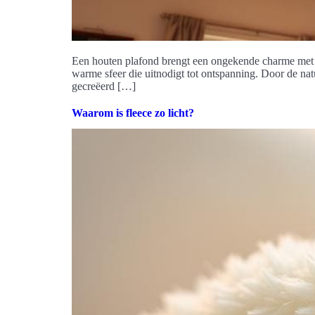
Een houten plafond brengt een ongekende charme met zic
warme sfeer die uitnodigt tot ontspanning. Door de na
gecreëerd […]
Waarom is fleece zo licht?