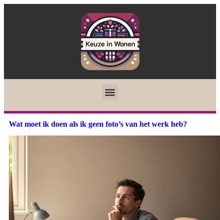
Wat moet ik doen als ik geen foto’s van het werk heb?