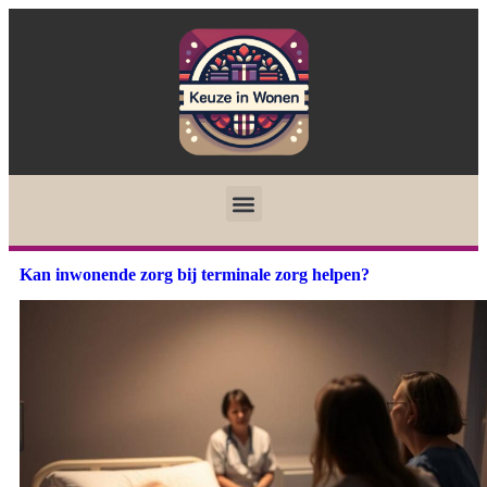
Kan inwonende zorg bij terminale zorg helpen?