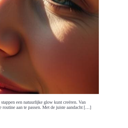
ige stappen een natuurlijke glow kunt creëren. Van
 routine aan te passen. Met de juiste aandacht […]