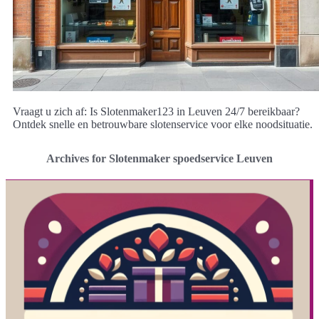
Vraagt u zich af: Is Slotenmaker123 in Leuven 24/7 bereikbaar?
Ontdek snelle en betrouwbare slotenservice voor elke noodsituatie.
Archives for Slotenmaker spoedservice Leuven