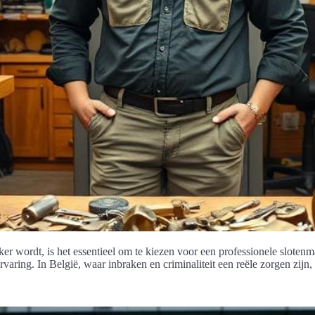
er wordt, is het essentieel om te kiezen voor een professionele slotenm
varing. In België, waar inbraken en criminaliteit een reële zorgen zijn,