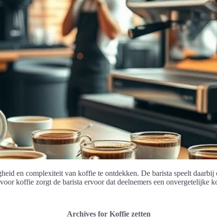
heid en complexiteit van koffie te ontdekken. De barista speelt daarbij 
oor koffie zorgt de barista ervoor dat deelnemers een onvergetelijke ko
Archives for Koffie zetten