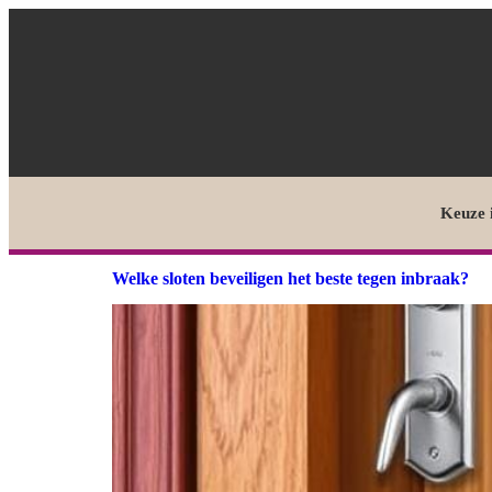
Keuze 
Welke sloten beveiligen het beste tegen inbraak?