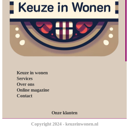
Keuze in wonen
Services
Over ons
Online magazine
Contact
Onze klanten
Copyright 2024 - keuzeinwonen.nl