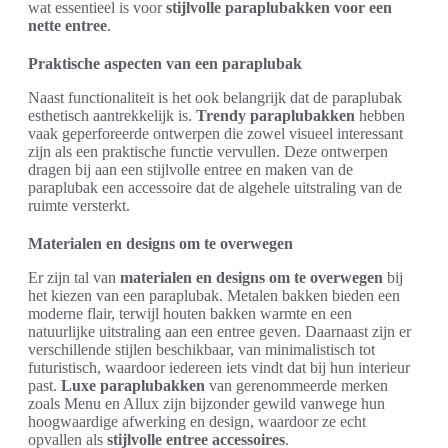
wat essentieel is voor
stijlvolle paraplubakken voor een
nette entree
.
Praktische aspecten van een paraplubak
Naast functionaliteit is het ook belangrijk dat de paraplubak
esthetisch aantrekkelijk is.
Trendy paraplubakken
hebben
vaak geperforeerde ontwerpen die zowel visueel interessant
zijn als een praktische functie vervullen. Deze ontwerpen
dragen bij aan een stijlvolle entree en maken van de
paraplubak een accessoire dat de algehele uitstraling van de
ruimte versterkt.
Materialen en designs om te overwegen
Er zijn tal van
materialen en designs om te overwegen
bij
het kiezen van een paraplubak. Metalen bakken bieden een
moderne flair, terwijl houten bakken warmte en een
natuurlijke uitstraling aan een entree geven. Daarnaast zijn er
verschillende stijlen beschikbaar, van minimalistisch tot
futuristisch, waardoor iedereen iets vindt dat bij hun interieur
past.
Luxe paraplubakken
van gerenommeerde merken
zoals Menu en Allux zijn bijzonder gewild vanwege hun
hoogwaardige afwerking en design, waardoor ze echt
opvallen als
stijlvolle entree accessoires
.