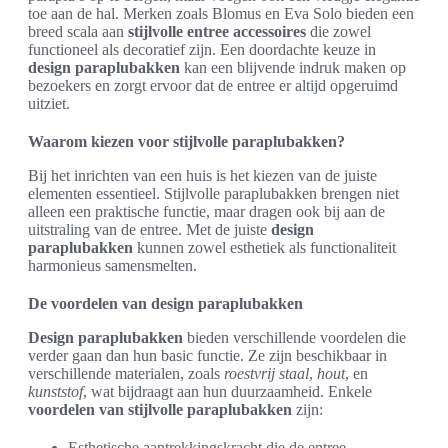
toe aan de hal. Merken zoals Blomus en Eva Solo bieden een
breed scala aan
stijlvolle entree accessoires
die zowel
functioneel als decoratief zijn. Een doordachte keuze in
design paraplubakken
kan een blijvende indruk maken op
bezoekers en zorgt ervoor dat de entree er altijd opgeruimd
uitziet.
Waarom kiezen voor stijlvolle paraplubakken?
Bij het inrichten van een huis is het kiezen van de juiste
elementen essentieel. Stijlvolle paraplubakken brengen niet
alleen een praktische functie, maar dragen ook bij aan de
uitstraling van de entree. Met de juiste
design
paraplubakken
kunnen zowel esthetiek als functionaliteit
harmonieus samensmelten.
De voordelen van design paraplubakken
Design paraplubakken
bieden verschillende voordelen die
verder gaan dan hun basic functie. Ze zijn beschikbaar in
verschillende materialen, zoals
roestvrij staal
,
hout
, en
kunststof
, wat bijdraagt aan hun duurzaamheid. Enkele
voordelen van stijlvolle paraplubakken
zijn:
Esthetische aantrekkingskracht die de entree