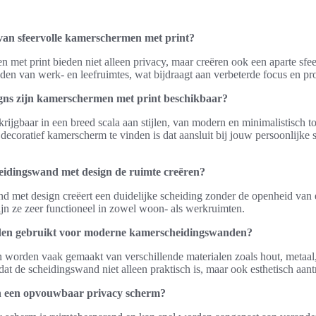
van sfeervolle kamerschermen met print?
 met print bieden niet alleen privacy, maar creëren ook een aparte sfee
iden van werk- en leefruimtes, wat bijdraagt aan verbeterde focus en pro
signs zijn kamerschermen met print beschikbaar?
jgbaar in een breed scala aan stijlen, van modern en minimalistisch tot 
n decoratief kamerscherm te vinden is dat aansluit bij jouw persoonlijke
idingswand met design de ruimte creëren?
met design creëert een duidelijke scheiding zonder de openheid van e
jn ze zeer functioneel in zowel woon- als werkruimten.
den gebruikt voor moderne kamerscheidingswanden?
orden vaak gemaakt van verschillende materialen zoals hout, metaal,
at de scheidingswand niet alleen praktisch is, maar ook esthetisch aantr
an een opvouwbaar privacy scherm?