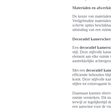
Materialen en afwerki
De keuze van materiale
Veelgebruikte materialen 
scherm
opties beschikbaa
uitstraling van een ruim
Decoratief kamerscherm
Een
decoratief kamers
stijl. Deze stijlvolle ka
element aan elke ruimte 
aantrekkelijke achtergron
Met een
decoratief ka
efficientie behouden blij
komt. Deze stijlvolle ka
stijlen tot extravagante
Daarnaast kunnen sfeerv
ruimte versterken. Dit ma
terwijl ze tegelijkertijd
een aanwinst voor de vi