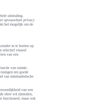
hele uitstraling.
 er
opvouwbare privacy
aakt het mogelijk om de
 zonder in te boeten op
 selectief visueel
eëren van een
functie van ruimte-
e woningen ten goede
end van minimalistische
ersoonlijkheid van een
e sfeer wil uitstralen,
en functioneel, maar ook