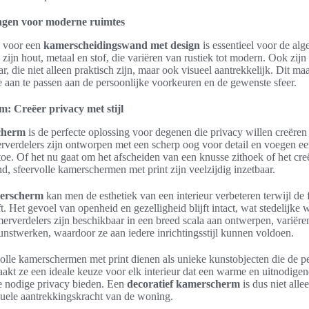
ngen voor moderne ruimtes
n voor een
kamerscheidingswand met design
is essentieel voor de alge
zijn hout, metaal en stof, die variëren van rustiek tot modern. Ook zijn
r, die niet alleen praktisch zijn, maar ook visueel aantrekkelijk. Dit m
te aan te passen aan de persoonlijke voorkeuren en de gewenste sfeer.
: Creëer privacy met stijl
cherm
is de perfecte oplossing voor degenen die privacy willen creëren
merverdelers zijn ontworpen met een scherp oog voor detail en voegen een
toe. Of het nu gaat om het afscheiden van een knusse zithoek of het cr
d, sfeervolle kamerschermen met print zijn veelzijdig inzetbaar.
merscherm
kan men de esthetiek van een interieur verbeteren terwijl de 
ft. Het gevoel van openheid en gezelligheid blijft intact, wat stedelijk
merverdelers zijn beschikbaar in een breed scala aan ontwerpen, variër
 kunstwerken, waardoor ze aan iedere inrichtingsstijl kunnen voldoen.
olle kamerschermen met print dienen als unieke kunstobjecten die de p
akt ze een ideale keuze voor elk interieur dat een warme en uitnodigend
 de nodige privacy bieden. Een
decoratief kamerscherm
is dus niet alle
suele aantrekkingskracht van de woning.