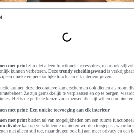
l
men met print
zijn niet alleen functionele accessoires, maar ook stijlvol
ienlijk kunnen verbeteren. Deze
trendy scheidingswand
is verkrijgbaar
j een unieke en persoonlijke touch aan elk interieur geven.
unctie kunnen deze decoratieve kamerschermen ook dienen als room divi
uimtebeheer. Ze zijn gemakkelijk te verplaatsen en op te bergen, waardo
mtes. Het is de perfecte keuze voor mensen die stijl willen combineren m
en met print: Een unieke toevoeging aan elk interieur
men met print
bieden tal van mogelijkheden om een ruimte functioneel e
om divider
kan op verschillende manieren worden toegepast, waardoor
egen niet alleen stijl toe, maar dragen ook bij aan meer privacy en een 