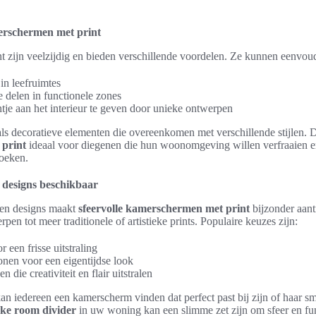
erschermen met print
 zijn veelzijdig en bieden verschillende voordelen. Ze kunnen eenvou
 in leefruimtes
 delen in functionele zones
ntje aan het interieur te geven door unieke ontwerpen
ls decoratieve elementen die overeenkomen met verschillende stijlen. 
 print
ideaal voor diegenen die hun woonomgeving willen verfraaien en 
zoeken.
n designs beschikbaar
n en designs maakt
sfeervolle kamerschermen met print
bijzonder aant
pen tot meer traditionele of artistieke prints. Populaire keuzes zijn:
 een frisse uitstraling
onen voor een eigentijdse look
 die creativiteit en flair uitstralen
n iedereen een kamerscherm vinden dat perfect past bij zijn of haar sm
ke room divider
in uw woning kan een slimme zet zijn om sfeer en func