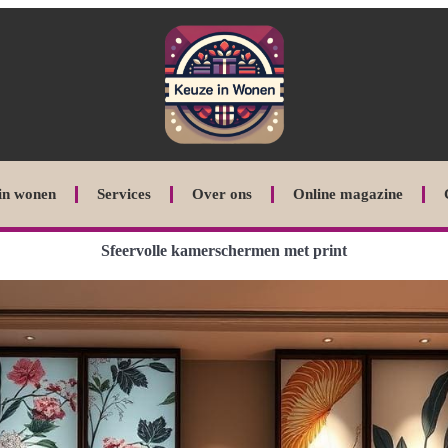
in wonen
Services
Over ons
Online magazine
Sfeervolle kamerschermen met print