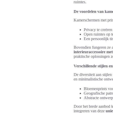
ruimtes.
De voordelen van kam
Kamerschermen met print
Privacy te creëren
Open ruimtes op te
Een persoonlijk ti
Bovendien fungeren ze a
interieuraccessoire met
praktische oplossingen 
Verschillende stijlen e
De diversiteit aan stijle
en minimalistische ontwer
Bloemenprints voor
Geografische patr
Abstracte ontwerpen
Door het brede aanbod ka
integreren van deze
unie