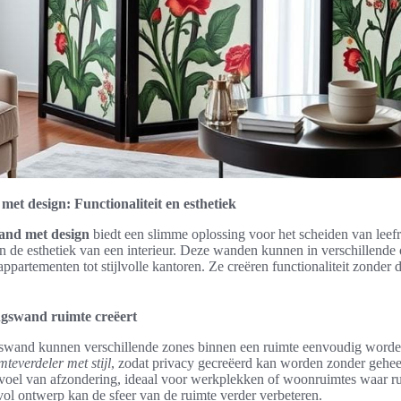
t design: Functionaliteit en esthetiek
and met design
biedt een slimme oplossing voor het scheiden van leefru
 aan de esthetiek van een interieur. Deze wanden kunnen in verschillen
ppartementen tot stijlvolle kantoren. Ze creëren functionaliteit zonder
gswand ruimte creëert
swand kunnen verschillende zones binnen een ruimte eenvoudig word
mteverdeler met stijl
, zodat privacy gecreëerd kan worden zonder geheel 
evoel van afzondering, ideaal voor werkplekken of woonruimtes waar ru
vol ontwerp kan de sfeer van de ruimte verder verbeteren.