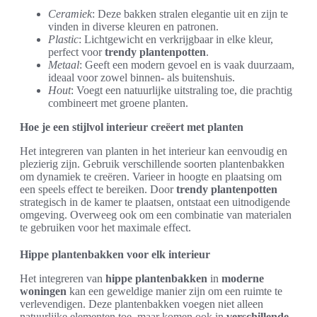
Ceramiek
: Deze bakken stralen elegantie uit en zijn te
vinden in diverse kleuren en patronen.
Plastic
: Lichtgewicht en verkrijgbaar in elke kleur,
perfect voor
trendy plantenpotten
.
Metaal
: Geeft een modern gevoel en is vaak duurzaam,
ideaal voor zowel binnen- als buitenshuis.
Hout
: Voegt een natuurlijke uitstraling toe, die prachtig
combineert met groene planten.
Hoe je een stijlvol interieur creëert met planten
Het integreren van planten in het interieur kan eenvoudig en
plezierig zijn. Gebruik verschillende soorten plantenbakken
om dynamiek te creëren. Varieer in hoogte en plaatsing om
een speels effect te bereiken. Door
trendy plantenpotten
strategisch in de kamer te plaatsen, ontstaat een uitnodigende
omgeving. Overweeg ook om een combinatie van materialen
te gebruiken voor het maximale effect.
Hippe plantenbakken voor elk interieur
Het integreren van
hippe plantenbakken
in
moderne
woningen
kan een geweldige manier zijn om een ruimte te
verlevendigen. Deze plantenbakken voegen niet alleen
natuurlijke elementen toe, maar komen ook in
verschillende