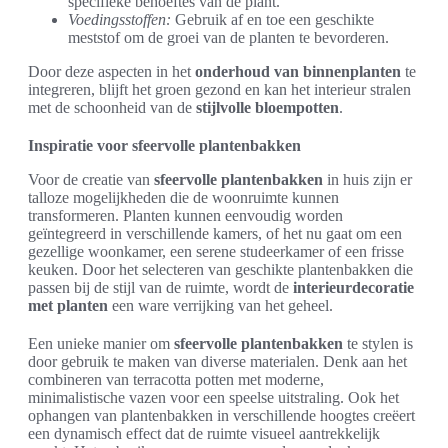
specifieke behoeftes van de plant.
Voedingsstoffen:
Gebruik af en toe een geschikte
meststof om de groei van de planten te bevorderen.
Door deze aspecten in het
onderhoud van binnenplanten
te
integreren, blijft het groen gezond en kan het interieur stralen
met de schoonheid van de
stijlvolle bloempotten
.
Inspiratie voor sfeervolle plantenbakken
Voor de creatie van
sfeervolle plantenbakken
in huis zijn er
talloze mogelijkheden die de woonruimte kunnen
transformeren. Planten kunnen eenvoudig worden
geïntegreerd in verschillende kamers, of het nu gaat om een
gezellige woonkamer, een serene studeerkamer of een frisse
keuken. Door het selecteren van geschikte plantenbakken die
passen bij de stijl van de ruimte, wordt de
interieurdecoratie
met planten
een ware verrijking van het geheel.
Een unieke manier om
sfeervolle plantenbakken
te stylen is
door gebruik te maken van diverse materialen. Denk aan het
combineren van terracotta potten met moderne,
minimalistische vazen voor een speelse uitstraling. Ook het
ophangen van plantenbakken in verschillende hoogtes creëert
een dynamisch effect dat de ruimte visueel aantrekkelijk