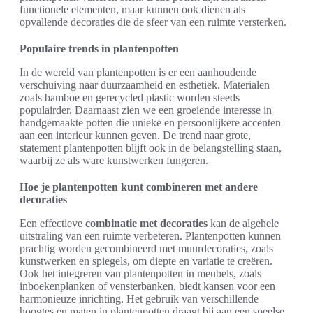
functionele elementen, maar kunnen ook dienen als
opvallende decoraties die de sfeer van een ruimte versterken.
Populaire trends in plantenpotten
In de wereld van plantenpotten is er een aanhoudende
verschuiving naar duurzaamheid en esthetiek. Materialen
zoals bamboe en gerecycled plastic worden steeds
populairder. Daarnaast zien we een groeiende interesse in
handgemaakte potten die unieke en persoonlijkere accenten
aan een interieur kunnen geven. De trend naar grote,
statement plantenpotten blijft ook in de belangstelling staan,
waarbij ze als ware kunstwerken fungeren.
Hoe je plantenpotten kunt combineren met andere
decoraties
Een effectieve
combinatie met decoraties
kan de algehele
uitstraling van een ruimte verbeteren. Plantenpotten kunnen
prachtig worden gecombineerd met muurdecoraties, zoals
kunstwerken en spiegels, om diepte en variatie te creëren.
Ook het integreren van plantenpotten in meubels, zoals
inboekenplanken of vensterbanken, biedt kansen voor een
harmonieuze inrichting. Het gebruik van verschillende
hoogtes en maten in plantenpotten draagt bij aan een speelse