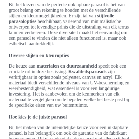
Bij het kiezen van de perfecte opklapbare parasol is het van
groot belang om rekening te houden met de verschillende
stijlen en kleurmogelijkheden. Er zijn tal van
stijlvolle
parasolopties
beschikbaar, variërend van minimalistische
ontwerpen tot levendige prints die de uitstraling van elk terras
kunnen verbeteren. Deze diversiteit maakt het eenvoudig om
een parasol te vinden die niet alleen functioneel is, maar ook
esthetisch aantrekkelijk.
Diverse stijlen en kleuropties
De keuze aan
materialen en duurzaamheid
speelt ook een
cruciale rol in deze beslissing.
Kwaliteitsparasols
zijn
verkrijgbaar in opties zoals polyester, canvas en acryl. Elk
materiaal biedt verschillende niveaus van UV-bescherming en
weerbestendigheid, wat essentieel is voor een langdurige
investering. Het is aanbevolen om de kenmerken van elk
materiaal te vergelijken om te bepalen welke het beste past bij
de specifieke eisen van uw buitenruimte.
Hoe kies je de juiste parasol
Bij het maken van de uiteindelijke keuze voor een inklapbare
parasol is het belangrijk om ook de garantie van de fabrikant
te overwegen. Dit garandeert dat de parasol niet alleen stijlvol