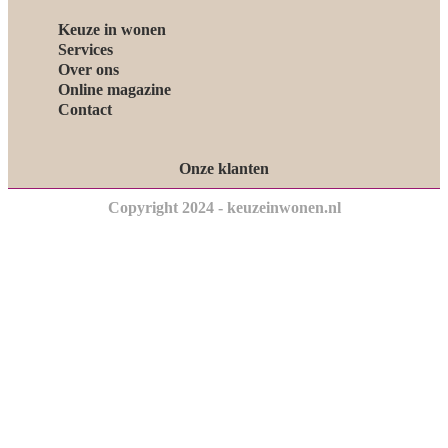
Keuze in wonen
Services
Over ons
Online magazine
Contact
Onze klanten
Copyright 2024 - keuzeinwonen.nl