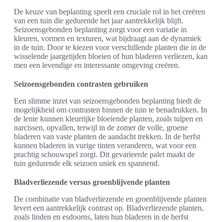
De keuze van beplanting speelt een cruciale rol in het creëren
van een tuin die gedurende het jaar aantrekkelijk blijft.
Seizoensgebonden beplanting zorgt voor een variatie in
kleuren, vormen en texturen, wat bijdraagt aan de dynamiek
in de tuin. Door te kiezen voor verschillende planten die in de
wisselende jaargetijden bloeien of hun bladeren verliezen, kan
men een levendige en interessante omgeving creëren.
Seizoensgebonden contrasten gebruiken
Een slimme inzet van seizoensgebonden beplanting biedt de
mogelijkheid om contrasten binnen de tuin te benadrukken. In
de lente kunnen kleurrijke bloeiende planten, zoals tulpen en
narcissen, opvallen, terwijl in de zomer de volle, groene
bladeren van vaste planten de aandacht trekken. In de herfst
kunnen bladeren in vurige tinten veranderen, wat voor een
prachtig schouwspel zorgt. Dit gevarieerde palet maakt de
tuin gedurende elk seizoen uniek en spannend.
Bladverliezende versus groenblijvende planten
De combinatie van bladverliezende en groenblijvende planten
levert een aantrekkelijk contrast op. Bladverliezende planten,
zoals linden en esdoorns, laten hun bladeren in de herfst