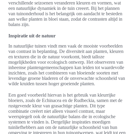
verschillende seizoenen veranderen kleuren en vormen, wat
een natuurlijke dynamiek in de tuin creeert. Bij het plannen
van tuinonderhoud is het belangrijk om aandacht te besteden
aan welke planten in bloei staan, zodat de contrasten altijd in
balans zijn.
Inspiratie uit de natuur
In natuurlijke tuinen vindt men vaak de mooiste voorbeelden
van contrast in beplanting. De diversiteit aan planten, kleuren
en texturen die in de natuur voorkomt, biedt talloze
mogelijkheden voor ecologisch ontwerp. Het observeren van
inheemse plantengemeenschappen kan leiden tot waardevolle
inzichten, zoals het combineren van bloeiende soorten met
levendige groene bladeren of de onverwachte schoonheid van
wilde kruiden tussen hoger groeiende planten.
Een goed voorbeeld hiervan is het gebruik van kleurrijke
bloeiers, zoals de Echinacea en de Rudbeckia, samen met de
rustgevende kleur van grasachtige planten. Dit type
combinatie creëert niet alleen visueel contrast, maar
weerspiegelt ook de natuurlijke balans die in ecologische
systemen te vinden is. Dergelijke inspiraties moedigen
tuinliefhebbers aan om de natuurlijke schoonheid van hun
omgeving te integreren in hun tuinontwerpen, wat leidt tot een