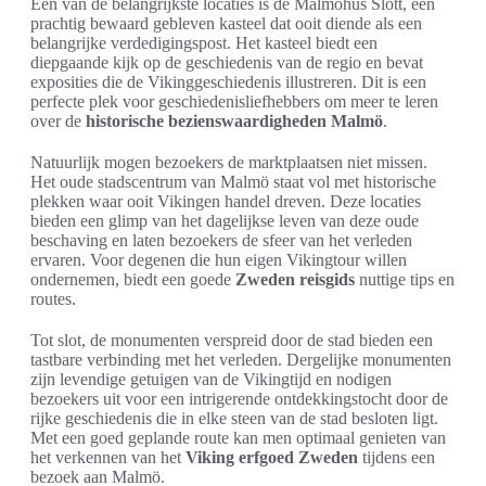
Een van de belangrijkste locaties is de Malmöhus Slott, een
prachtig bewaard gebleven kasteel dat ooit diende als een
belangrijke verdedigingspost. Het kasteel biedt een
diepgaande kijk op de geschiedenis van de regio en bevat
exposities die de Vikinggeschiedenis illustreren. Dit is een
perfecte plek voor geschiedenisliefhebbers om meer te leren
over de
historische bezienswaardigheden Malmö
.
Natuurlijk mogen bezoekers de marktplaatsen niet missen.
Het oude stadscentrum van Malmö staat vol met historische
plekken waar ooit Vikingen handel dreven. Deze locaties
bieden een glimp van het dagelijkse leven van deze oude
beschaving en laten bezoekers de sfeer van het verleden
ervaren. Voor degenen die hun eigen Vikingtour willen
ondernemen, biedt een goede
Zweden reisgids
nuttige tips en
routes.
Tot slot, de monumenten verspreid door de stad bieden een
tastbare verbinding met het verleden. Dergelijke monumenten
zijn levendige getuigen van de Vikingtijd en nodigen
bezoekers uit voor een intrigerende ontdekkingstocht door de
rijke geschiedenis die in elke steen van de stad besloten ligt.
Met een goed geplande route kan men optimaal genieten van
het verkennen van het
Viking erfgoed Zweden
tijdens een
bezoek aan Malmö.