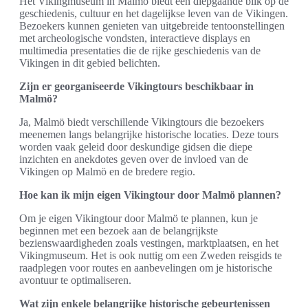
Het Vikingmuseum in Malmö biedt een diepgaande blik op de
geschiedenis, cultuur en het dagelijkse leven van de Vikingen.
Bezoekers kunnen genieten van uitgebreide tentoonstellingen
met archeologische vondsten, interactieve displays en
multimedia presentaties die de rijke geschiedenis van de
Vikingen in dit gebied belichten.
Zijn er georganiseerde Vikingtours beschikbaar in
Malmö?
Ja, Malmö biedt verschillende Vikingtours die bezoekers
meenemen langs belangrijke historische locaties. Deze tours
worden vaak geleid door deskundige gidsen die diepe
inzichten en anekdotes geven over de invloed van de
Vikingen op Malmö en de bredere regio.
Hoe kan ik mijn eigen Vikingtour door Malmö plannen?
Om je eigen Vikingtour door Malmö te plannen, kun je
beginnen met een bezoek aan de belangrijkste
bezienswaardigheden zoals vestingen, marktplaatsen, en het
Vikingmuseum. Het is ook nuttig om een Zweden reisgids te
raadplegen voor routes en aanbevelingen om je historische
avontuur te optimaliseren.
Wat zijn enkele belangrijke historische gebeurtenissen