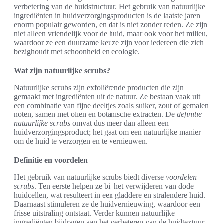
verbetering van de huidstructuur. Het gebruik van natuurlijke
ingrediënten in huidverzorgingsproducten is de laatste jaren
enorm populair geworden, en dat is niet zonder reden. Ze zijn
niet alleen vriendelijk voor de huid, maar ook voor het milieu,
waardoor ze een duurzame keuze zijn voor iedereen die zich
bezighoudt met schoonheid en ecologie.
Wat zijn natuurlijke scrubs?
Natuurlijke scrubs zijn exfoliërende producten die zijn
gemaakt met ingrediënten uit de natuur. Ze bestaan vaak uit
een combinatie van fijne deeltjes zoals suiker, zout of gemalen
noten, samen met oliën en botanische extracten. De
definitie
natuurlijke scrubs
omvat dus meer dan alleen een
huidverzorgingsproduct; het gaat om een natuurlijke manier
om de huid te verzorgen en te vernieuwen.
Definitie en voordelen
Het gebruik van natuurlijke scrubs biedt diverse
voordelen
scrubs
. Ten eerste helpen ze bij het verwijderen van dode
huidcellen, wat resulteert in een gladdere en stralendere huid.
Daarnaast stimuleren ze de huidvernieuwing, waardoor een
frisse uitstraling ontstaat. Verder kunnen natuurlijke
ingrediënten bijdragen aan het verbeteren van de huidtextuur