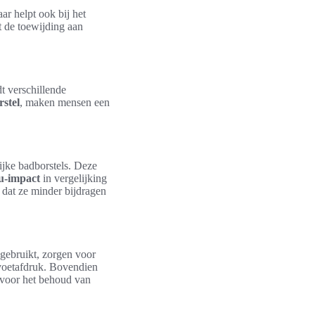
ar helpt ook bij het
t de toewijding aan
t verschillende
rstel
, maken mensen een
ijke badborstels. Deze
eu-impact
in vergelijking
t dat ze minder bijdragen
gebruikt, zorgen voor
 voetafdruk. Bovendien
s voor het behoud van