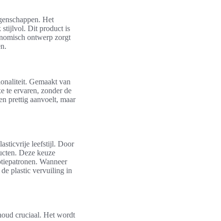
igenschappen. Het
stijlvol. Dit product is
gonomisch ontwerp zorgt
en.
ionaliteit. Gemaakt van
e te ervaren, zonder de
en prettig aanvoelt, maar
sticvrije leefstijl. Door
ucten. Deze keuze
ptiepatronen. Wanneer
de plastic vervuiling in
oud cruciaal. Het wordt