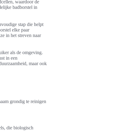
idcellen, waardoor de
delijke badborstel in
voudige stap die helpt
rstel elke paar
e in het streven naar
uiker als de omgeving.
st in een
de duurzaamheid, maar ook
haam grondig te reinigen
ls, die biologisch