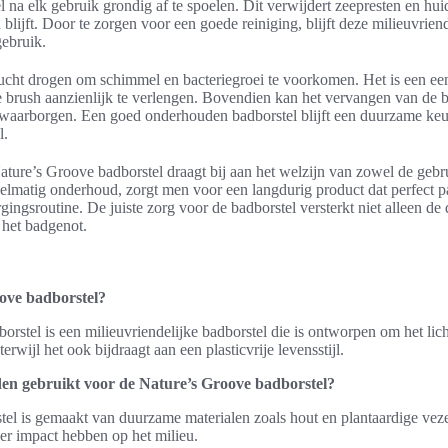
 na elk gebruik grondig af te spoelen. Dit verwijdert zeepresten en hu
h blijft. Door te zorgen voor een goede reiniging, blijft deze milieuvrien
gebruik.
ucht drogen om schimmel en bacteriegroei te voorkomen. Het is een een
brush aanzienlijk te verlengen. Bovendien kan het vervangen van de bo
 waarborgen. Een goed onderhouden badborstel blijft een duurzame keuz
l.
ture’s Groove badborstel draagt bij aan het welzijn van zowel de gebr
gelmatig onderhoud, zorgt men voor een langdurig product dat perfect pa
rgingsroutine. De juiste zorg voor de badborstel versterkt niet alleen 
 het badgenot.
ove badborstel?
rstel is een milieuvriendelijke badborstel die is ontworpen om het lic
erwijl het ook bijdraagt aan een plasticvrije levensstijl.
en gebruikt voor de Nature’s Groove badborstel?
tel is gemaakt van duurzame materialen zoals hout en plantaardige veze
er impact hebben op het milieu.