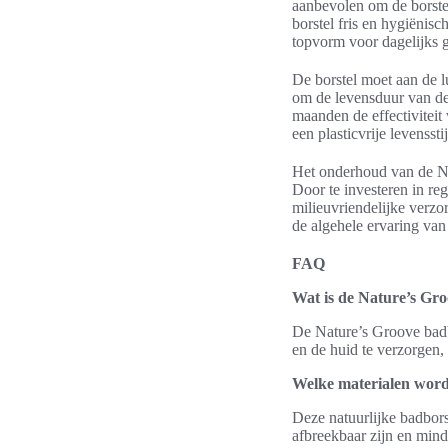
aanbevolen om de borstel
borstel fris en hygiënisc
topvorm voor dagelijks 
De borstel moet aan de l
om de levensduur van de 
maanden de effectiviteit
een plasticvrije levensstij
Het onderhoud van de Na
Door te investeren in re
milieuvriendelijke verzo
de algehele ervaring van
FAQ
Wat is de Nature’s Gro
De Nature’s Groove badbo
en de huid te verzorgen, t
Welke materialen word
Deze natuurlijke badbors
afbreekbaar zijn en mind