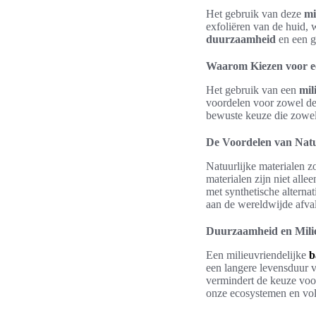
Het gebruik van deze
mi
exfoliëren van de huid, 
duurzaamheid
en een g
Waarom Kiezen voor ee
Het gebruik van een
mil
voordelen voor zowel de
bewuste keuze die zowel
De Voordelen van Natu
Natuurlijke materialen z
materialen zijn niet all
met synthetische alternat
aan de wereldwijde afva
Duurzaamheid en Mili
Een milieuvriendelijke
b
een langere levensduur v
vermindert de keuze voor
onze ecosystemen en vol