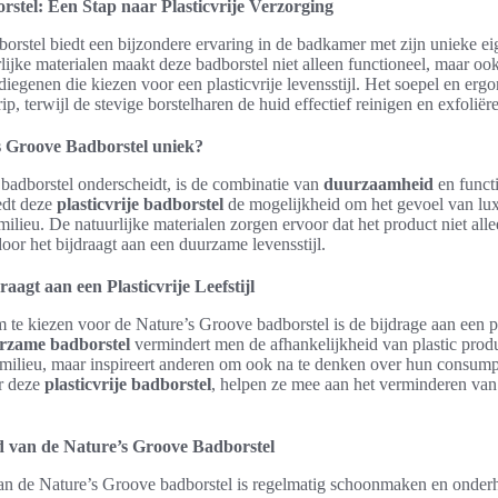
stel: Een Stap naar Plasticvrije Verzorging
orstel biedt een bijzondere ervaring in de badkamer met zijn unieke e
ijke materialen maakt deze badborstel niet alleen functioneel, maar ook 
diegenen die kiezen voor een plasticvrije levensstijl. Het soepel en er
p, terwijl de stevige borstelharen de huid effectief reinigen en exfoliër
 Groove Badborstel uniek?
badborstel onderscheidt, is de combinatie van
duurzaamheid
en funct
edt deze
plasticvrije badborstel
de mogelijkheid om het gevoel van lux
ilieu. De natuurlijke materialen zorgen ervoor dat het product niet alle
or het bijdraagt aan een duurzame levensstijl.
aagt aan een Plasticvrije Leefstijl
te kiezen voor de Nature’s Groove badborstel is de bijdrage aan een pla
rzame badborstel
vermindert men de afhankelijkheid van plastic prod
t milieu, maar inspireert anderen om ook na te denken over hun consum
r deze
plasticvrije badborstel
, helpen ze mee aan het verminderen van 
.
 van de Nature’s Groove Badborstel
an de Nature’s Groove badborstel is regelmatig schoonmaken en onderh