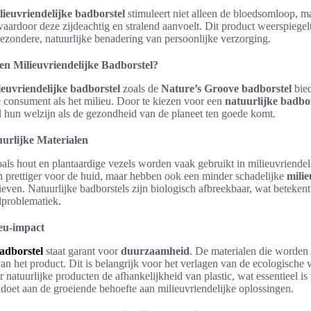
lieuvriendelijke badborstel
stimuleert niet alleen de bloedsomloop, ma
waardoor deze zijdeachtig en stralend aanvoelt. Dit product weerspiegel
ezondere, natuurlijke benadering van persoonlijke verzorging.
n Milieuvriendelijke Badborstel?
ieuvriendelijke badborstel
zoals de
Nature’s Groove badborstel
bied
 consument als het milieu. Door te kiezen voor een
natuurlijke badbo
 hun welzijn als de gezondheid van de planeet ten goede komt.
urlijke Materialen
oals hout en plantaardige vezels worden vaak gebruikt in milieuvriendel
een prettiger voor de huid, maar hebben ook een minder schadelijke
mili
ieven. Natuurlijke badborstels zijn biologisch afbreekbaar, wat beteken
lproblematiek.
eu-impact
adborstel
staat garant voor
duurzaamheid
. De materialen die worden 
an het product. Dit is belangrijk voor het verlagen van de ecologische
 natuurlijke producten de afhankelijkheid van plastic, wat essentieel i
doet aan de groeiende behoefte aan milieuvriendelijke oplossingen.