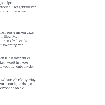
ngs helpen
orderen. Het gebruik van
bij te dragen aan
 Ten eerste maken deze
r milieu. Met
orten afval, zoals
ewustwording van
n in elk interieur en
kken wordt het voor
 is voor het ontwikkelen
en schonere leefomgeving,
nemen om bij te dragen
ervoor de ideale