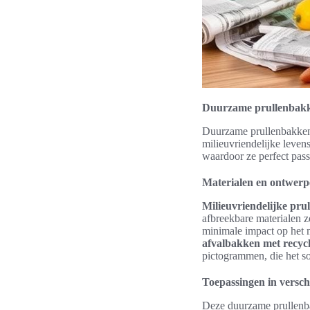
Duurzame prullenbakke
Duurzame prullenbakken m
milieuvriendelijke leven
waardoor ze perfect pass
Materialen en ontwer
Milieuvriendelijke pru
afbreekbare materialen z
minimale impact op het m
afvalbakken met recyc
pictogrammen, die het so
Toepassingen in versc
Deze duurzame prullenbak