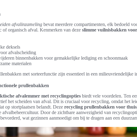
n
eiden afvalinzameling
bevat meerdere compartimenten, elk bedoeld voor
stic of organisch afval. Kenmerken van deze
slimme vuilnisbakken voor
jke deksels
voor afvalscheiding
wijderen binnenbakken voor gemakkelijke lediging en schoonmaak
zame materialen
enbakken met sorteerfunctie zijn essentieel in een milieuvriendelijke in
nctionele prullenbakken
ktische afvalemmer met recyclingopties
biedt vele voordelen. Ten ee
ief het scheiden van afval. Dit is cruciaal voor recycling, omdat het leid
at op stortplaatsen belandt. Deze
recycling prullenbakken voor thui
e afvalbeheercultuur. Door de zichtbare aanwezigheid van recyclingopt
 bevorderd, wat gezinnen aanmoedigt om bij te dragen aan een duurzame