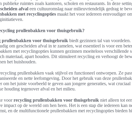
 publieke ruimtes zoals kantoren, scholen en restaurants. In deze setti
scheiden afval
een cultuuromslag naar milieuvriendelijk gedrag te bev
enbakken met recyclingopties
maakt het voor iedereen eenvoudiger om 
ginitiatieven.
cycling prullenbakken voor thuisgebruik?
g prullenbakken voor thuisgebruik
biedt gezinnen tal van voordelen.
dig om gescheiden afval in te zamelen, wat essentieel is voor een bete
bakken met recyclingopties kunnen gezinnen moeiteloos verschillende so
isch materiaal, apart houden. Dit stimuleert recycling en verhoogt de b
nen het huishouden.
ecycling prullenbakken vaak stijlvol en functioneel ontworpen. Ze passe
ganiseerde en nette leefomgeving. Door het gebruik van deze prullenba
 om het juiste voorbeeld te geven aan jongere generaties, wat cruciaal
e houding tegenover afval en het milieu.
uze voor
recycling prullenbakken voor thuisgebruik
niet alleen tot e
ve impact op de wereld om hen heen. Het is een stap die iedereen kan 
t, en de multifunctionele prullenbakken met recyclingopties bieden hi