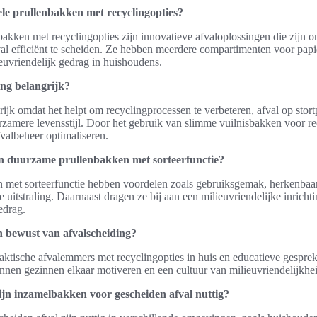
ele prullenbakken met recyclingopties?
bakken met recyclingopties zijn innovatieve afvaloplossingen die zijn
val efficiënt te scheiden. Ze hebben meerdere compartimenten voor papie
euvriendelijk gedrag in huishoudens.
ng belangrijk?
rijk omdat het helpt om recyclingprocessen te verbeteren, afval op stor
rzamere levensstijl. Door het gebruik van slimme vuilnisbakken voor r
fvalbeheer optimaliseren.
n duurzame prullenbakken met sorteerfunctie?
met sorteerfunctie hebben voordelen zoals gebruiksgemak, herkenbaar
e uitstraling. Daarnaast dragen ze bij aan een milieuvriendelijke inricht
edrag.
n bewust van afvalscheiding?
aktische afvalemmers met recyclingopties in huis en educatieve gesprek
nnen gezinnen elkaar motiveren en een cultuur van milieuvriendelijkhei
jn inzamelbakken voor gescheiden afval nuttig?