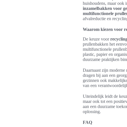
huishoudens, maar ook in
inzamelbakken voor ge
multifunctionele prull
afvalreductie en recyclin
Waarom kiezen voor re
De keuze voor
recyclin
prullenbakken het eenvou
multifunctionele prullen
plastic, papier en organ
duurzame praktijken bin
Daarnaast zijn moderne r
dragen bij aan een geor
gezinnen ook makkelijker
van een verantwoordelijk
Uiteindelijk leidt de ke
maar ook tot een positie
aan een duurzame toekoms
oplossing.
FAQ