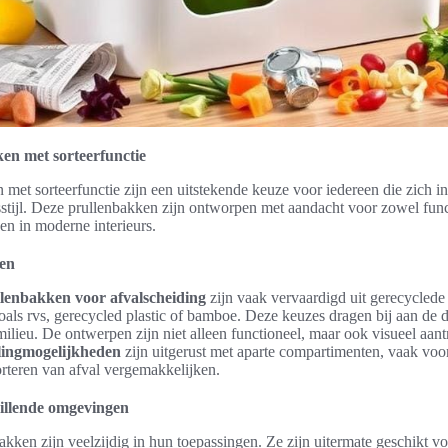
n met sorteerfunctie
et sorteerfunctie zijn een uitstekende keuze voor iedereen die zich in
sstijl. Deze prullenbakken zijn ontworpen met aandacht voor zowel functi
en in moderne interieurs.
pen
llenbakken voor afvalscheiding
zijn vaak vervaardigd uit gerecyclede
oals rvs, gerecycled plastic of bamboe. Deze keuzes dragen bij aan de
ilieu. De ontwerpen zijn niet alleen functioneel, maar ook visueel aant
lingmogelijkheden
zijn uitgerust met aparte compartimenten, vaak voo
rteren van afval vergemakkelijken.
hillende omgevingen
ken zijn veelzijdig in hun toepassingen. Ze zijn uitermate geschikt vo