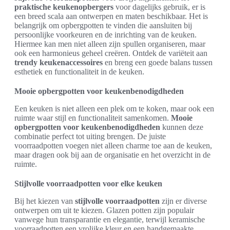
praktische keukenopbergers
voor dagelijks gebruik, er is
een breed scala aan ontwerpen en maten beschikbaar. Het is
belangrijk om opbergpotten te vinden die aansluiten bij
persoonlijke voorkeuren en de inrichting van de keuken.
Hiermee kan men niet alleen zijn spullen organiseren, maar
ook een harmonieus geheel creëren. Ontdek de variëteit aan
trendy keukenaccessoires
en breng een goede balans tussen
esthetiek en functionaliteit in de keuken.
Mooie opbergpotten voor keukenbenodigdheden
Een keuken is niet alleen een plek om te koken, maar ook een
ruimte waar stijl en functionaliteit samenkomen.
Mooie
opbergpotten voor keukenbenodigdheden
kunnen deze
combinatie perfect tot uiting brengen. De juiste
voorraadpotten voegen niet alleen charme toe aan de keuken,
maar dragen ook bij aan de organisatie en het overzicht in de
ruimte.
Stijlvolle voorraadpotten voor elke keuken
Bij het kiezen van
stijlvolle voorraadpotten
zijn er diverse
ontwerpen om uit te kiezen. Glazen potten zijn populair
vanwege hun transparantie en elegantie, terwijl keramische
voorraadpotten een vrolijke kleur en een handgemaakte