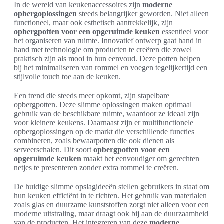
In de wereld van keukenaccessoires zijn
moderne
opbergoplossingen
steeds belangrijker geworden. Niet alleen
functioneel, maar ook esthetisch aantrekkelijk, zijn
opbergpotten voor een opgeruimde keuken
essentieel voor
het organiseren van ruimte. Innovatief ontwerp gaat hand in
hand met technologie om producten te creëren die zowel
praktisch zijn als mooi in hun eenvoud. Deze potten helpen
bij het minimaliseren van rommel en voegen tegelijkertijd een
stijlvolle touch toe aan de keuken.
Een trend die steeds meer opkomt, zijn stapelbare
opbergpotten. Deze slimme oplossingen maken optimaal
gebruik van de beschikbare ruimte, waardoor ze ideaal zijn
voor kleinere keukens. Daarnaast zijn er multifunctionele
opbergoplossingen op de markt die verschillende functies
combineren, zoals bewaarpotten die ook dienen als
serveerschalen. Dit soort
opbergpotten voor een
opgeruimde keuken
maakt het eenvoudiger om gerechten
netjes te presenteren zonder extra rommel te creëren.
De huidige slimme opslagideeën stellen gebruikers in staat om
hun keuken efficiënt in te richten. Het gebruik van materialen
zoals glas en duurzame kunststoffen zorgt niet alleen voor een
moderne uitstraling, maar draagt ook bij aan de duurzaamheid
van de producten. Het integreren van deze
moderne