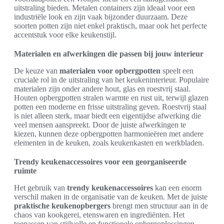
uitstraling bieden. Metalen containers zijn ideaal voor een
industriële look en zijn vaak bijzonder duurzaam. Deze
soorten potten zijn niet enkel praktisch, maar ook het perfecte
accentstuk voor elke keukenstijl.
Materialen en afwerkingen die passen bij jouw interieur
De keuze van
materialen voor opbergpotten
speelt een
cruciale rol in de uitstraling van het keukeninterieur. Populaire
materialen zijn onder andere hout, glas en roestvrij staal.
Houten opbergpotten stralen warmte en rust uit, terwijl glazen
potten een moderne en frisse uitstraling geven. Roestvrij staal
is niet alleen sterk, maar biedt een eigentijdse afwerking die
veel mensen aanspreekt. Door de juiste afwerkingen te
kiezen, kunnen deze opbergpotten harmonieëren met andere
elementen in de keuken, zoals keukenkasten en werkbladen.
Trendy keukenaccessoires voor een georganiseerde
ruimte
Het gebruik van
trendy keukenaccessoires
kan een enorm
verschil maken in de organisatie van de keuken. Met de juiste
praktische keukenopbergers
brengt men structuur aan in de
chaos van kookgerei, etenswaren en ingrediënten. Het
toepassen van stijlvolle en functionele opbergoplossingen