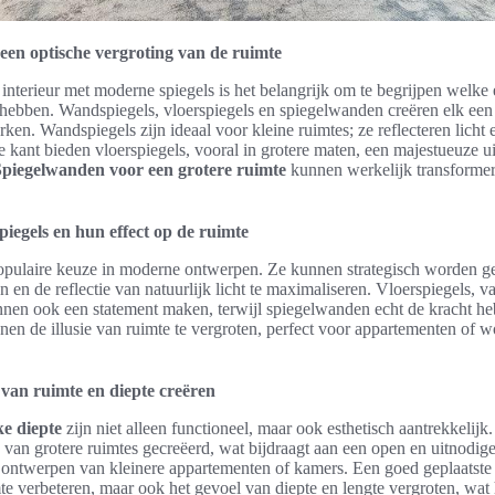
een optische vergroting van de ruimte
 interieur met moderne spiegels is het belangrijk om te begrijpen welke 
hebben. Wandspiegels, vloerspiegels en spiegelwanden creëren elk een 
rken. Wandspiegels zijn ideaal voor kleine ruimtes; ze reflecteren licht 
e kant bieden vloerspiegels, vooral in grotere maten, een majestueuze ui
Spiegelwanden voor een grotere ruimte
kunnen werkelijk transforme
piegels en hun effect op de ruimte
opulaire keuze in moderne ontwerpen. Ze kunnen strategisch worden g
 en de reflectie van natuurlijk licht te maximaliseren. Vloerspiegels, v
unnen ook een statement maken, terwijl spiegelwanden echt de kracht h
en de illusie van ruimte te vergroten, perfect voor appartementen of 
 van ruimte en diepte creëren
ke diepte
zijn niet alleen functioneel, maar ook esthetisch aantrekkelijk.
 van grotere ruimtes gecreëerd, wat bijdraagt aan een open en uitnodigen
 ontwerpen van kleinere appartementen of kamers. Een goed geplaatste s
imte verbeteren, maar ook het gevoel van diepte en lengte vergroten, wat