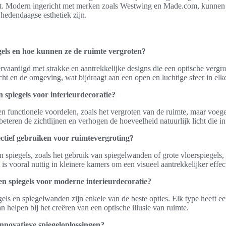
ilt. Modern ingericht met merken zoals Westwing en Made.com, kunnen 
 hedendaagse esthetiek zijn.
els en hoe kunnen ze de ruimte vergroten?
rvaardigd met strakke en aantrekkelijke designs die een optische vergr
icht en de omgeving, wat bijdraagt aan een open en luchtige sfeer in elk
 spiegels voor interieurdecoratie?
een functionele voordelen, zoals het vergroten van de ruimte, maar voe
beteren de zichtlijnen en verhogen de hoeveelheid natuurlijk licht die in
fectief gebruiken voor ruimtevergroting?
an spiegels, zoals het gebruik van spiegelwanden of grote vloerspiegels,
 is vooral nuttig in kleinere kamers om een visueel aantrekkelijker effect
ten spiegels voor moderne interieurdecoratie?
els en spiegelwanden zijn enkele van de beste opties. Elk type heeft ee
n helpen bij het creëren van een optische illusie van ruimte.
nnovatieve spiegeloplossingen?