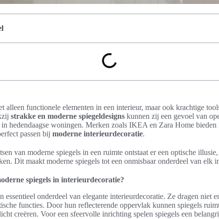
l
t alleen functionele elementen in een interieur, maar ook krachtige tool
kzij
strakke en moderne spiegeldesigns
kunnen zij een gevoel van ope
 is in hedendaagse woningen. Merken zoals IKEA en Zara Home bieden
erfect passen bij
moderne interieurdecoratie
.
tsen van moderne spiegels in een ruimte ontstaat er een optische illusie
ijken. Dit maakt moderne spiegels tot een onmisbaar onderdeel van elk i
erne spiegels in interieurdecoratie?
 essentieel onderdeel van elegante interieurdecoratie. Ze dragen niet en
ische functies. Door hun reflecterende oppervlak kunnen spiegels ruim
cht creëren. Voor een sfeervolle inrichting spelen spiegels een belangri