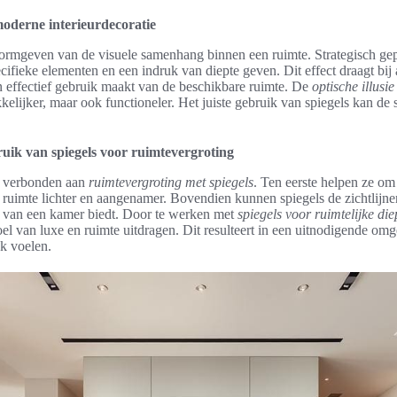
moderne interieurdecoratie
vormgeven van de visuele samenhang binnen een ruimte. Strategisch gep
cifieke elementen en een indruk van diepte geven. Dit effect draagt bi
n effectief gebruik maakt van de beschikbare ruimte. De
optische illusie
kkelijker, maar ook functioneler. Het juiste gebruik van spiegels kan de
uik van spiegels voor ruimtevergroting
en verbonden aan
ruimtevergroting met spiegels
. Ten eerste helpen ze om n
e ruimte lichter en aangenamer. Bovendien kunnen spiegels de zichtlijne
ng van een kamer biedt. Door te werken met
spiegels voor ruimtelijke die
oel van luxe en ruimte uitdragen. Dit resulteert in een uitnodigende o
k voelen.