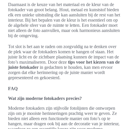
Daarnaast is de keuze van het materiaal en de kleur van de
fotokader van groot belang. Hout, metaal en kunststof bieden
elk een unieke uitstraling die kan aansluiten bij de rest van het
interieur. Bij het bepalen van de kleur is het essentieel om op
de algehele sfeer van de ruimte te letten. Een fotokader moet
niet alleen de foto aanvullen, maar ook harmonieus aansluiten
bij de omgeving.
Tot slot is het aan te raden om zorgvuldig na te denken over
de plek waar de fotokaders komen te hangen of staan. Het
juiste licht en de zichtbare plaatsing kunnen de impact van de
foto’s maximaliseren. Door deze
tips voor het kiezen van de
juiste fotokader
in gedachten te houden, kan men ervoor
zorgen dat elke herinnering op de juiste manier wordt
gepresenteerd en gekoesterd.
FAQ
Wat zijn moderne fotokaders precies?
Moderne fotokaders zijn stijlvolle fotolijsten die ontworpen
zijn om je mooiste herinneringen prachtig weer te geven. Ze
bieden niet alleen een functionele manier om foto’s op te
hangen, maar dragen ook bij aan de decoratie van je interieur,
waardoor ze een essentiële keuze zijn voor moderne