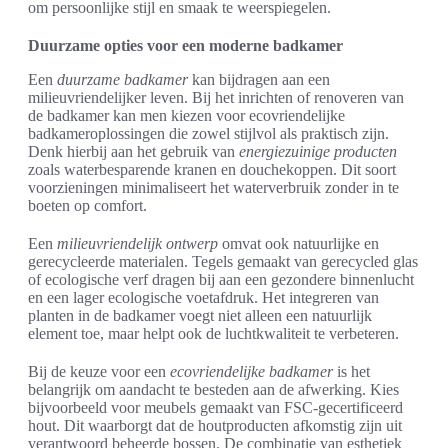
om persoonlijke stijl en smaak te weerspiegelen.
Duurzame opties voor een moderne badkamer
Een
duurzame badkamer
kan bijdragen aan een
milieuvriendelijker leven. Bij het inrichten of renoveren van
de badkamer kan men kiezen voor ecovriendelijke
badkameroplossingen die zowel stijlvol als praktisch zijn.
Denk hierbij aan het gebruik van
energiezuinige producten
zoals waterbesparende kranen en douchekoppen. Dit soort
voorzieningen minimaliseert het waterverbruik zonder in te
boeten op comfort.
Een
milieuvriendelijk ontwerp
omvat ook natuurlijke en
gerecycleerde materialen. Tegels gemaakt van gerecycled glas
of ecologische verf dragen bij aan een gezondere binnenlucht
en een lager ecologische voetafdruk. Het integreren van
planten in de badkamer voegt niet alleen een natuurlijk
element toe, maar helpt ook de luchtkwaliteit te verbeteren.
Bij de keuze voor een
ecovriendelijke badkamer
is het
belangrijk om aandacht te besteden aan de afwerking. Kies
bijvoorbeeld voor meubels gemaakt van FSC-gecertificeerd
hout. Dit waarborgt dat de houtproducten afkomstig zijn uit
verantwoord beheerde bossen. De combinatie van esthetiek