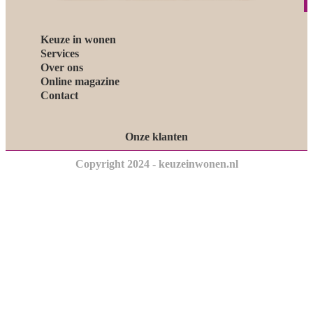
Keuze in wonen
Services
Over ons
Online magazine
Contact
Onze klanten
Copyright 2024 - keuzeinwonen.nl