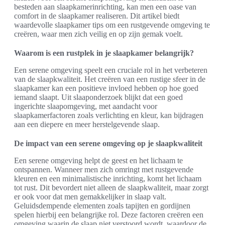
besteden aan slaapkamerinrichting, kan men een oase van
comfort in de slaapkamer realiseren. Dit artikel biedt
waardevolle slaapkamer tips om een rustgevende omgeving te
creëren, waar men zich veilig en op zijn gemak voelt.
Waarom is een rustplek in je slaapkamer belangrijk?
Een serene omgeving speelt een cruciale rol in het verbeteren
van de slaapkwaliteit. Het creëren van een rustige sfeer in de
slaapkamer kan een positieve invloed hebben op hoe goed
iemand slaapt. Uit slaaponderzoek blijkt dat een goed
ingerichte slaapomgeving, met aandacht voor
slaapkamerfactoren zoals verlichting en kleur, kan bijdragen
aan een diepere en meer herstelgevende slaap.
De impact van een serene omgeving op je slaapkwaliteit
Een serene omgeving helpt de geest en het lichaam te
ontspannen. Wanneer men zich omringt met rustgevende
kleuren en een minimalistische inrichting, komt het lichaam
tot rust. Dit bevordert niet alleen de slaapkwaliteit, maar zorgt
er ook voor dat men gemakkelijker in slaap valt.
Geluidsdempende elementen zoals tapijten en gordijnen
spelen hierbij een belangrijke rol. Deze factoren creëren een
omgeving waarin de slaap niet verstoord wordt, waardoor de