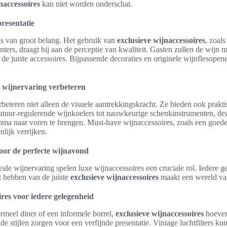
jnaccessoires
kan niet worden onderschat.
presentatie
is van groot belang. Het gebruik van
exclusieve wijnaccessoires
, zoal
ters, draagt bij aan de perceptie van kwaliteit. Gasten zullen de wijn 
de juiste accessoires. Bijpassende decoraties en originele wijnflesope
e wijnervaring verbeteren
beteren niet alleen de visuele aantrekkingskracht. Ze bieden ook prakti
atuur-regulerende wijnkoelers tot nauwkeurige schenkinstrumenten, de
oma naar voren te brengen. Must-have wijnaccessoires, zoals een goed
lijk verrijken.
oor de perfecte wijnavond
deale wijnervaring spelen luxe wijnaccessoires een cruciale rol. Iedere 
t hebben van de juiste
exclusieve wijnaccessoires
maakt een wereld van
ires voor iedere gelegenheid
rmeel diner of een informele borrel,
exclusieve wijnaccessoires
hoeven
de stijlen zorgen voor een verfijnde presentatie. Vintage luchtfilters 