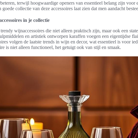
beteren, terwijl hoogwaardige openers van essentieel belang zijn voor 
 goede collectie van deze accessoires laat zien dat men aandacht besteed
cessoires in je collectie
 trendy wijnaccessoires die niet alleen praktisch zijn, maar ook een sta
lpmiddelen en artistiek ontworpen karaffen voegen een eigentijdse flai
res volgen de laatste trends in wijn en decor, wat essentieel is voor ie
 is niet alleen functioneel, het getuigt ook van stijl en smaak.