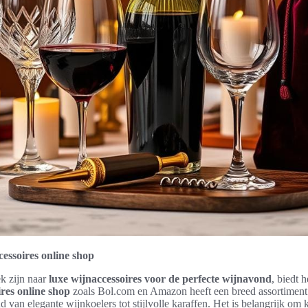
essoires online shop
k zijn naar
luxe wijnaccessoires voor de perfecte wijnavond
, biedt h
res online shop
zoals Bol.com en Amazon heeft een breed assortiment
d van elegante wijnkoelers tot stijlvolle karaffen. Het is belangrijk om