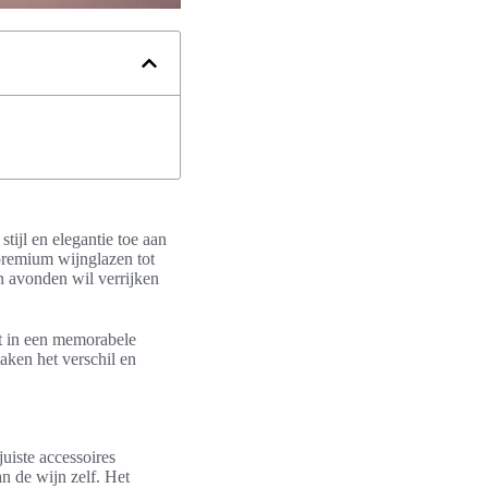
tijl en elegantie toe aan
 premium wijnglazen tot
jn avonden wil verrijken
t in een memorabele
maken het verschil en
uiste accessoires
n de wijn zelf. Het