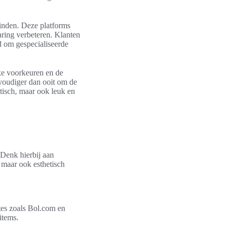
vinden. Deze platforms
aring verbeteren. Klanten
d om gespecialiseerde
jke voorkeuren en de
nvoudiger dan ooit om de
ktisch, maar ook leuk en
 Denk hierbij aan
, maar ook esthetisch
tes zoals Bol.com en
items.