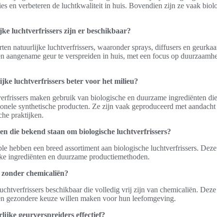
ies en verbeteren de luchtkwaliteit in huis. Bovendien zijn ze vaak bio
ke luchtverfrissers zijn er beschikbaar?
rten natuurlijke luchtverfrissers, waaronder sprays, diffusers en geurkaa
n aangename geur te verspreiden in huis, met een focus op duurzaamhe
ijke luchtverfrissers beter voor het milieu?
verfrissers maken gebruik van biologische en duurzame ingrediënten di
ionele synthetische producten. Ze zijn vaak geproduceerd met aandacht
che praktijken.
ken die bekend staan om biologische luchtverfrissers?
ble hebben een breed assortiment aan biologische luchtverfrissers. Dez
ijke ingrediënten en duurzame productiemethoden.
s zonder chemicaliën?
 luchtverfrissers beschikbaar die volledig vrij zijn van chemicaliën. Deze
en gezondere keuze willen maken voor hun leefomgeving.
lijke geurverspreiders effectief?