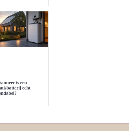
anneer is een
huisbatterij echt
endabel?