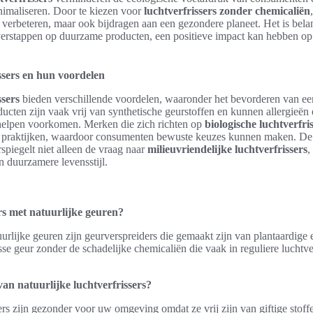
inimaliseren. Door te kiezen voor
luchtverfrissers zonder chemicaliën
verbeteren, maar ook bijdragen aan een gezondere planeet. Het is belan
overstappen op duurzame producten, een positieve impact kan hebben op
issers en hun voordelen
ssers
bieden verschillende voordelen, waaronder het bevorderen van e
cten zijn vaak vrij van synthetische geurstoffen en kunnen allergieën
elpen voorkomen. Merken die zich richten op
biologische luchtverfri
he praktijken, waardoor consumenten bewuste keuzes kunnen maken. De 
piegelt niet alleen de vraag naar
milieuvriendelijke luchtverfrissers
,
 duurzamere levensstijl.
ers met natuurlijke geuren?
uurlijke geuren zijn geurverspreiders die gemaakt zijn van plantaardige 
sse geur zonder de schadelijke chemicaliën die vaak in reguliere luchtv
an natuurlijke luchtverfrissers?
sers zijn gezonder voor uw omgeving omdat ze vrij zijn van giftige stof