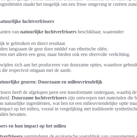
ingrediënten maakt het mogelijk om een frisse omgeving te creëren zon
atuurlijke luchtverfrissers
rianten van
natuurlijke luchtverfrissers
beschikbaar, waaronder:
k te gebruiken en direct resultaat.
iden langzaam de geur door middel van etherische oliën.
en niet alleen een geur, maar bieden ook een sfeervolle verlichting.
 wijden zich aan het produceren van duurzame opties, waardoor gebrui
s
die respectvol omgaan met de aarde.
atuurlijke geuren: Duurzaam en milieuvriendelijk
issers heeft de afgelopen jaren een transformatie ondergaan, waarbij de
mheid.
Duurzame luchtverfrissers
zijn ontworpen met materialen die b
n natuurlijke ingrediënten, wat hen tot een milieuvriendelijke optie m
mpact op het milieu, vooral in vergelijking met traditionele synthetische
liën bevatten.
ers en hun impact op het milieu
tverfrissers
verminderen de ecologische voetafdruk van consumenten d