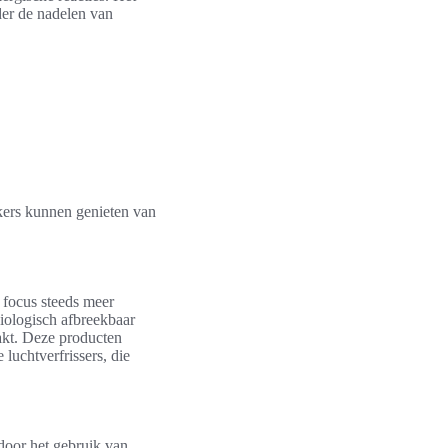
der de nadelen van
kers kunnen genieten van
 focus steeds meer
iologisch afbreekbaar
aakt. Deze producten
 luchtverfrissers, die
oor het gebruik van