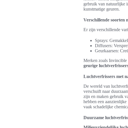
gebruik van natuurlijke 
kunstmatige geuren.
Verschillende soorten n
Er zijn verschillende va
Sprays: Gemakkelij
Diffusers: Verspre
Geurkaarsen: Creër
Merken zoals Invincible
geurige luchtverfrisser
Luchtverfrissers met n
De wereld van luchtverfr
verschuift naar duurzaa
zijn en maken gebruik va
hebben een aanzienlijke i
vaak schadelijke chemica
Duurzame luchtverfriss
Milieuvriendelijke luch