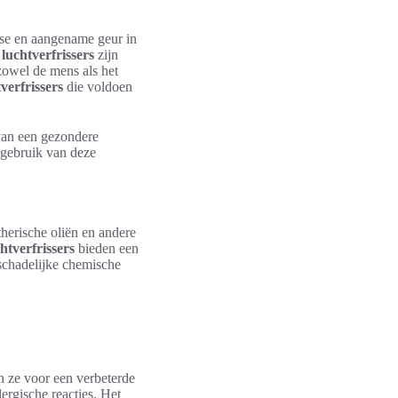
isse en aangename geur in
 luchtverfrissers
zijn
 zowel de mens als het
verfrissers
die voldoen
van een gezondere
 gebruik van deze
herische oliën en andere
htverfrissers
bieden een
schadelijke chemische
n ze voor een verbeterde
lergische reacties. Het