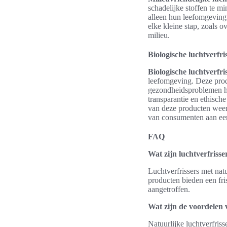
schadelijke stoffen te m
alleen hun leefomgeving 
elke kleine stap, zoals 
milieu.
Biologische luchtverfr
Biologische luchtverfri
leefomgeving. Deze produ
gezondheidsproblemen h
transparantie en ethisc
van deze producten weers
van consumenten aan een
FAQ
Wat zijn luchtverfriss
Luchtverfrissers met nat
producten bieden een fri
aangetroffen.
Wat zijn de voordelen v
Natuurlijke luchtverfris