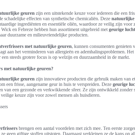
atuurlijke geuren
zijn een uitstekende keuze voor iedereen die een fr
de schadelijke effecten van synthetische chemicaliën. Deze
natuurlijke
ntaardige ingrediënten en essentiële oliën, waardoor ze veilig zijn voor
r Wick en Febreze hebben hun assortiment uitgebreid met
geurige lucht
naar duurzame en milieuvriendelijke producten.
htverfrissers met natuurlijke geuren
, kunnen consumenten genieten 
aagt aan het verminderen van allergieën en ademhalingsproblemen. Het
er een steeds grotere focus is op welzijn en duurzaamheid in de markt.
ers met natuurlijke geuren?
atuurlijke geuren
zijn innovatieve producten die gebruik maken van et
 om een frisse, aangename geur in huis te verspreiden. Deze
geurige luc
ren van een gezonde en verkwikkende sfeer. Ze zijn ontwikkeld zonder 
 veilige keuze zijn voor zowel mensen als huisdieren.
rfrissers
brengen een aantal voordelen met zich mee. Ten eerste zorge
 ze geen giftige stoffen uitstoten. Daarnaast verkleinen ze de kans op al