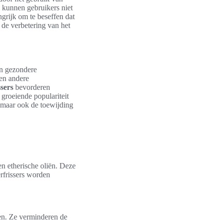
, kunnen gebruikers niet
grijk om te beseffen dat
 de verbetering van het
en gezondere
 en andere
ssers
bevorderen
groeiende populariteit
 maar ook de toewijding
en etherische oliën. Deze
erfrissers worden
fen. Ze verminderen de