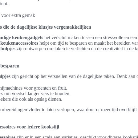
iept.
die de dagelijkse klusjes vergemakkelijken
ndige keukengadgets
het verschil maken tussen een stressvolle en een
 keukenaccessoires
helpt om tijd te besparen en maakt het bereiden va
hulpjes
zijn ontworpen om taken te verlichten en de creativiteit in de 
 besparen
lpjes
zijn gericht op het versnellen van de dagelijkse taken. Denk aan 
nijmachines voor groenten en fruit.
es om voedsel langer vers te houden.
kers die ook als opslag dienen.
rbereidingen vlotter te laten verlopen, waardoor er meer tijd overblijf
ssoires voor iedere kookstijl
essoires
zijn er in een scala aan variaties, geschikt voor diverse kook