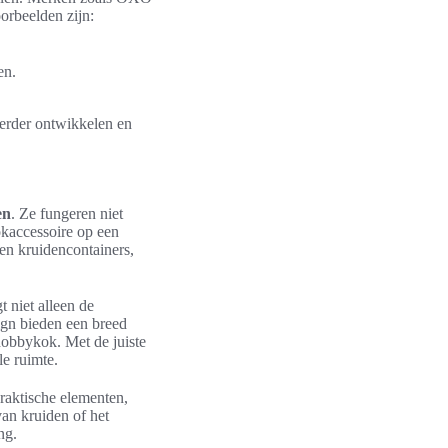
orbeelden zijn:
en.
verder ontwikkelen en
en
. Ze fungeren niet
okaccessoire op een
en kruidencontainers,
 niet alleen de
ign bieden een breed
hobbykok. Met de juiste
le ruimte.
praktische elementen,
an kruiden of het
ng.