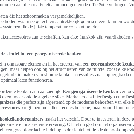
ducten aan die creativiteit aanmoedigen en de efficiëntie verhogen. Vo
aten die het schoonmaken vergemakkelijken.
methoden waarmee gerechten aantrekkelijk gepresenteerd kunnen word
systemen die de juiste temperatuur constant houden.
ukenaccessoires aan te schaffen, kan elke thuiskok zijn vaardigheden 
de sleutel tot een georganiseerde keuken
ijn onmisbare elementen in het creëren van een
georganiseerde keuk
ngen, maar helpen ook bij het structureren van de ruimte, zodat elke ko
oor gebruik te maken van slimme keukenaccessoires zoals opbergbakken 
optimaal laten functioneren.
ordende keuken zijn aanzienlijk. Een
georganiseerde keuken
verhoogt
et koken, maar ook de algehele sfeer. Merken zoals InterDesign en mDes
anizers
die perfect zijn afgestemd op de moderne behoeften van elke 
ccessoires
krijgt men niet alleen een esthetische, maar vooral functione
kookeilandorganizers
maakt het verschil. Door te investeren in deze 
enamere en inspirerende ervaring. Of het nu gaat om het organiseren v
, een goed doordachte indeling is de sleutel tot de ideale kookomgevi