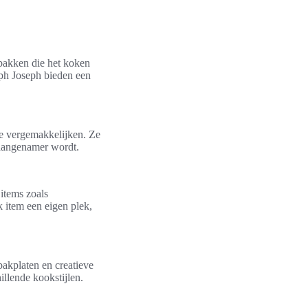
bakken die het koken
eph Joseph bieden een
e vergemakkelijken. Ze
 aangenamer wordt.
items zoals
k item een eigen plek,
bakplaten en creatieve
llende kookstijlen.