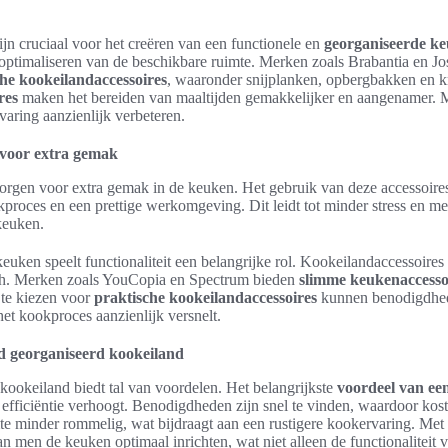
jn cruciaal voor het creëren van een functionele en
georganiseerde k
 optimaliseren van de beschikbare ruimte. Merken zoals Brabantia en J
he kookeilandaccessoires
, waaronder snijplanken, opbergbakken en 
res
maken het bereiden van maaltijden gemakkelijker en aangenamer. M
varing aanzienlijk verbeteren.
 voor extra gemak
orgen voor extra gemak in de keuken. Het gebruik van deze accessoires
kproces en een prettige werkomgeving. Dit leidt tot minder stress en me
 keuken.
keuken speelt functionaliteit een belangrijke rol. Kookeilandaccessoires 
sch. Merken zoals YouCopia en Spectrum bieden
slimme keukenaccesso
te kiezen voor
praktische kookeilandaccessoires
kunnen benodigdhed
het kookproces aanzienlijk versnelt.
d georganiseerd kookeiland
ookeiland biedt tal van voordelen. Het belangrijkste
voordeel van ee
e efficiëntie verhoogt. Benodigdheden zijn snel te vinden, waardoor kost
e minder rommelig, wat bijdraagt aan een rustigere kookervaring. Met 
n men de keuken optimaal inrichten, wat niet alleen de functionaliteit