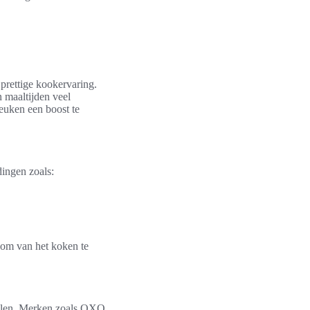
 prettige kookervaring.
n maaltijden veel
keuken een boost te
dingen zoals:
t om van het koken te
stijlen. Merken zoals OXO