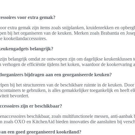
essoires voor extra gemak?
oor extra gemak zijn items zoals snijplanken, kruidenrekken en opberg
pen bij het organiseren van de keuken. Merken zoals Brabantia en Jos
he kookeilandaccessoires.
eukengadgets belangrijk?
ijn belangrijk omdat ze ontworpen zijn om dagelijkse keukenklussen t
en verhogen de efficiëntie tijdens het koken, waardoor de kookervaring
organizers bijdragen aan een georganiseerde keuken?
pen bij het structureren van de beschikbare ruimte in de keuken. Door 
ontainers te gebruiken, is alles gemakkelijker toegankelijk en heeft el
iteit bevordert.
cessoires zijn er beschikbaar?
enaccessoires beschikbaar, zoals multifunctionele messen, anti-aanbak 
 zoals OXO en KitchenAid bieden innovaties die aansluiten bij verschi
 van een goed georganiseerd kookeiland?