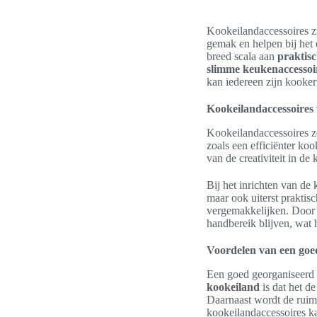
Kookeilandaccessoires zi
gemak en helpen bij het
breed scala aan
praktisc
slimme keukenaccessoi
kan iedereen zijn kooker
Kookeilandaccessoires
Kookeilandaccessoires z
zoals een efficiënter koo
van de creativiteit in de
Bij het inrichten van de 
maar ook uiterst prakti
vergemakkelijken. Door 
handbereik blijven, wat 
Voordelen van een goe
Een goed georganiseerd k
kookeiland
is dat het d
Daarnaast wordt de ruimt
kookeilandaccessoires ka