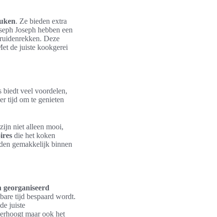
euken
. Ze bieden extra
oseph Joseph hebben een
kruidenrekken. Deze
et de juiste kookgerei
 biedt veel voordelen,
er tijd om te genieten
zijn niet alleen mooi,
ires
die het koken
en gemakkelijk binnen
n georganiseerd
bare tijd bespaard wordt.
de juiste
 verhoogt maar ook het