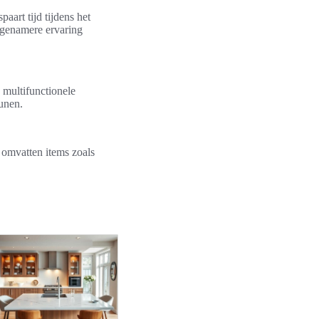
art tijd tijdens het
angenamere ervaring
 multifunctionele
unen.
e omvatten items zoals