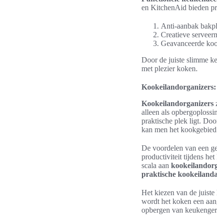
en KitchenAid bieden pro
Anti-aanbak bakpl
Creatieve serveer
Geavanceerde kook
Door de juiste slimme ke
met plezier koken.
Kookeilandorganizers: 
Kookeilandorganizers
z
alleen als opbergoplossi
praktische plek ligt. D
kan men het kookgebied 
De voordelen van een ge
productiviteit tijdens h
scala aan
kookeilandorg
praktische kookeilanda
Het kiezen van de juiste
wordt het koken een aang
opbergen van keukengerei