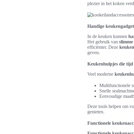
plezier in het koken verd
Handige keukengadgets 
In de keuken kunnen
ha
Het gebruik van
slimme
efficiënter. Deze
keuken
geven.
Keukenhulpjes die tijd
Veel moderne
keukenhu
Multifunctionele s
Snelle sealmachin
Eenvoudige maatbe
Deze tools helpen om voo
genieten.
Functionele keukenacce
Functionele keukenacc