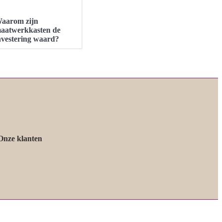
aarom zijn
aatwerkkasten de
nvestering waard?
Onze klanten