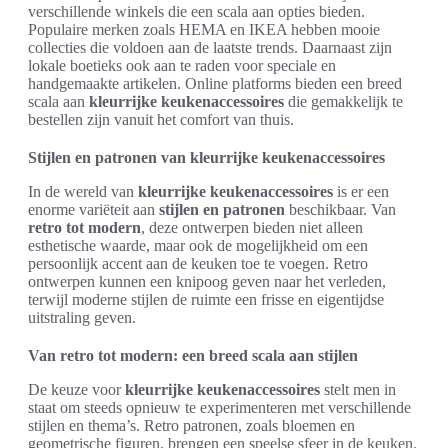
verschillende winkels die een scala aan opties bieden.
Populaire merken zoals HEMA en IKEA hebben mooie
collecties die voldoen aan de laatste trends. Daarnaast zijn
lokale boetieks ook aan te raden voor speciale en
handgemaakte artikelen. Online platforms bieden een breed
scala aan
kleurrijke keukenaccessoires
die gemakkelijk te
bestellen zijn vanuit het comfort van thuis.
Stijlen en patronen van kleurrijke keukenaccessoires
In de wereld van
kleurrijke keukenaccessoires
is er een
enorme variëteit aan
stijlen en patronen
beschikbaar. Van
retro tot modern
, deze ontwerpen bieden niet alleen
esthetische waarde, maar ook de mogelijkheid om een
persoonlijk accent aan de keuken toe te voegen. Retro
ontwerpen kunnen een knipoog geven naar het verleden,
terwijl moderne stijlen de ruimte een frisse en eigentijdse
uitstraling geven.
Van retro tot modern: een breed scala aan stijlen
De keuze voor
kleurrijke keukenaccessoires
stelt men in
staat om steeds opnieuw te experimenteren met verschillende
stijlen en thema’s. Retro patronen, zoals bloemen en
geometrische figuren, brengen een speelse sfeer in de keuken.