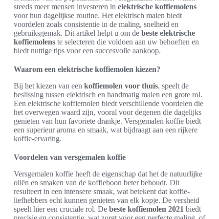
steeds meer mensen investeren in
elektrische koffiemolens
voor hun dagelijkse routine. Het elektrisch malen biedt
voordelen zoals consistentie in de maling, snelheid en
gebruiksgemak. Dit artikel helpt u om de
beste elektrische
koffiemolens
te selecteren die voldoen aan uw behoeften en
biedt nuttige tips voor een succesvolle aankoop.
Waarom een elektrische koffiemolen kiezen?
Bij het kiezen van een
koffiemolen voor thuis
, speelt de
beslissing tussen elektrisch en handmatig malen een grote rol.
Een elektrische koffiemolen biedt verschillende voordelen die
het overwegen waard zijn, vooral voor degenen die dagelijks
genieten van hun favoriete drankje. Versgemalen koffie biedt
een superieur aroma en smaak, wat bijdraagt aan een rijkere
koffie-ervaring.
Voordelen van versgemalen koffie
Versgemalen koffie heeft de eigenschap dat het de natuurlijke
oliën en smaken van de koffieboon beter behoudt. Dit
resulteert in een intensere smaak, wat betekent dat koffie-
liefhebbers echt kunnen genieten van elk kopje. De versheid
speelt hier een cruciale rol. De
beste koffiemolen 2021
biedt
precisie en consistentie, wat zorgt voor een perfecte maling, of