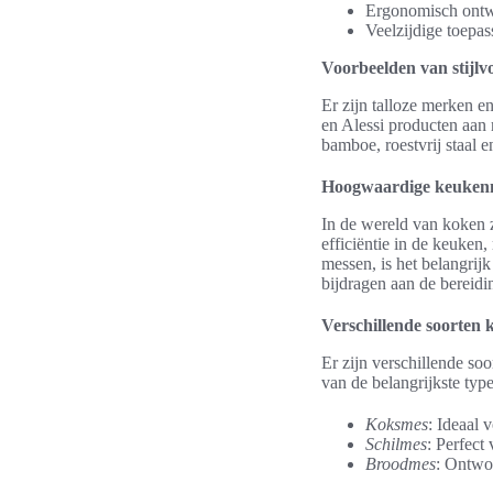
Ergonomisch ontwe
Veelzijdige toepas
Voorbeelden van stijlvo
Er zijn talloze merken e
en Alessi producten aan
bamboe, roestvrij staal e
Hoogwaardige keukenm
In de wereld van koken 
efficiëntie in de keuken
messen, is het belangrij
bijdragen aan de bereidi
Verschillende soorten
Er zijn verschillende so
van de belangrijkste type
Koksmes
: Ideaal 
Schilmes
: Perfect
Broodmes
: Ontwor