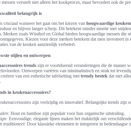
e messen versnelt niet alleen het kookproces, maar bevordert ook de prec
waliteit belangrijk is
is cruciaal wanneer het gaat om het kiezen van
hoogwaardige keuken
sduur en blijven langer scherp. Dit betekent minder moeite met snijde
. Merken zoals Wüsthof en Global bieden hoogwaardige messen die nie
vormgegeven. Kiezen voor deze merken betekent dat men investeert in 
aties van de keuken aanzienlijk verbetert.
wste stijlen en ontwerpen
accessoires trends
zijn er voortdurend veranderingen die de manier 
eïnvloeden. Ontwerpen variëren van minimalistisch en strak tot levendig
 creëren van een esthetische tafelsetting met
trendy bestek
dat niet alle
.
ends in keukenaccessoires?
eukenaccessoires zijn veelzijdig en innovatief. Belangrijke trends zijn 
alen:
Hout en bamboe zijn populair voor hun organische uitstraling.
sign:
Eenvoudige, elegante lijnen maken het makkelijk om verschillende 
 traditioneel:
Door klassieke elementen te integreren in hedendaagse o