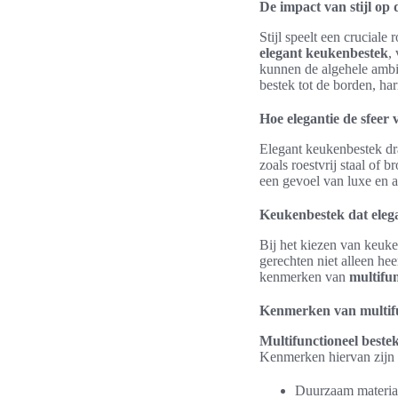
De impact van stijl op 
Stijl speelt een crucial
elegant keukenbestek
,
kunnen de algehele ambi
bestek tot de borden, h
Hoe elegantie de sfeer 
Elegant keukenbestek dra
zoals roestvrij staal of 
een gevoel van luxe en a
Keukenbestek dat elega
Bij het kiezen van keuken
gerechten niet alleen he
kenmerken van
multifun
Kenmerken van multifu
Multifunctioneel beste
Kenmerken hiervan zijn 
Duurzaam materiaal