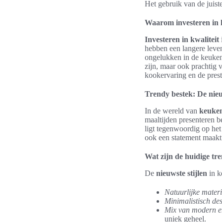
Het gebruik van de juist
Waarom investeren in k
Investeren in kwaliteit
hebben een langere leven
ongelukken in de keuken
zijn, maar ook prachtig 
kookervaring en de prest
Trendy bestek: De nieu
In de wereld van
keuken
maaltijden presenteren b
ligt tegenwoordig op het
ook een statement maakt
Wat zijn de huidige tr
De
nieuwste stijlen
in k
Natuurlijke materi
Minimalistisch de
Mix van modern en
uniek geheel.