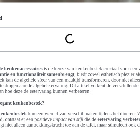
l
lle keukenaccessoires
is de keuze van keukenbestek cruciaal voor een v
ntie en functionaliteit samenbrengt
, biedt zowel esthetisch plezier a
k kan de algehele sfeer van een maaltijd transformeren, door niet alleen
te dragen aan de algehele ervaring. Dit artikel verkent de verschillende
 en hoe deze de eetervaring kunnen verbeteren.
legant keukenbestek?
keukenbestek
kan een wereld van verschil maken tijdens het dineren. 
, ontstaat er een positieve
impact van stijl
die de
eetervaring verbete
 niet alleen aantrekkingskracht toe aan de tafel, maar stimuleert ook de