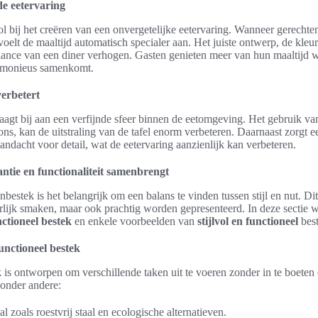
de eetervaring
e rol bij het creëren van een onvergetelijke eetervaring. Wanneer gerech
 voelt de maaltijd automatisch specialer aan. Het juiste ontwerp, de kleu
ance van een diner verhogen. Gasten genieten meer van hun maaltijd wa
armonieus samenkomt.
verbetert
agt bij aan een verfijnde sfeer binnen de eetomgeving. Het gebruik v
brons, kan de uitstraling van de tafel enorm verbeteren. Daarnaast zorgt 
andacht voor detail, wat de eetervaring aanzienlijk kan verbeteren.
ntie en functionaliteit samenbrengt
bestek is het belangrijk om een balans te vinden tussen stijl en nut. Dit
erlijk smaken, maar ook prachtig worden gepresenteerd. In deze sectie 
ctioneel bestek
en enkele voorbeelden van
stijlvol en functioneel
best
nctioneel bestek
k
is ontworpen om verschillende taken uit te voeren zonder in te boeten 
onder andere:
 zoals roestvrij staal en ecologische alternatieven.