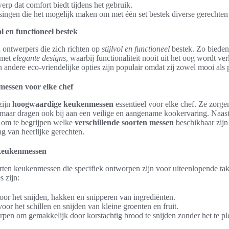
rp dat comfort biedt tijdens het gebruik.
singen die het mogelijk maken om met één set bestek diverse gerechten 
l en functioneel bestek
n ontwerpers die zich richten op
stijlvol en functioneel
bestek. Zo biede
 met
elegante designs
, waarbij functionaliteit nooit uit het oog wordt ve
n andere eco-vriendelijke opties zijn populair omdat zij zowel mooi als p
essen voor elke chef
zijn
hoogwaardige keukenmessen
essentieel voor elke chef. Ze zorgen
, maar dragen ook bij aan een veilige en aangename kookervaring. Naast
k om te begrijpen welke
verschillende soorten messen
beschikbaar zijn
ng van heerlijke gerechten.
 keukenmessen
orten keukenmessen die specifiek ontworpen zijn voor uiteenlopende ta
s zijn:
voor het snijden, hakken en snipperen van ingrediënten.
 voor het schillen en snijden van kleine groenten en fruit.
pen om gemakkelijk door korstachtig brood te snijden zonder het te ple