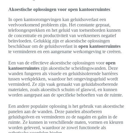
Akoestische oplossingen voor open kantoorruimtes
In open kantooromgevingen kan geluidsoverlast een
veelvoorkomend probleem zijn. Het constante gepraat,
telefoongesprekken en het geluid van toetsenborden kunnen
de concentratie en productiviteit van werknemers negatief
beïnvloeden. Gelukkig zijn er akoestische oplossingen
beschikbaar om de geluidsoverlast in
open kantoorruimtes
te verminderen en een aangename werkomgeving te creëren.
Een van de effectieve akoestische oplossingen voor
open
kantoorruimtes
zijn akoestische scheidingswanden. Deze
wanden fungeren als visuele en geluidsisolerende barrières
tussen werkplekken, waardoor het omgevingsgeluid wordt
verminderd. Ze zijn vaak gemaakt van geluidabsorberende
materialen, zoals akoestisch schuim of glaswol, en kunnen
worden aangepast aan de specifieke behoeften van de ruimte.
Een andere populaire oplossing is het gebruik van akoestische
panelen aan de wanden. Deze panelen absorberen
geluidsgolven en verminderen zo de nagalm en galm in de
ruimte. Ze kunnen in verschillende maten, vormen en kleuren
worden geleverd, waardoor ze zowel functionele als
esthetische voordelen bieden.