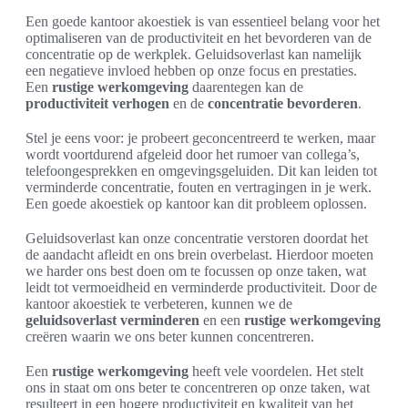
Een goede kantoor akoestiek is van essentieel belang voor het
optimaliseren van de productiviteit en het bevorderen van de
concentratie op de werkplek. Geluidsoverlast kan namelijk
een negatieve invloed hebben op onze focus en prestaties.
Een
rustige werkomgeving
daarentegen kan de
productiviteit verhogen
en de
concentratie bevorderen
.
Stel je eens voor: je probeert geconcentreerd te werken, maar
wordt voortdurend afgeleid door het rumoer van collega’s,
telefoongesprekken en omgevingsgeluiden. Dit kan leiden tot
verminderde concentratie, fouten en vertragingen in je werk.
Een goede akoestiek op kantoor kan dit probleem oplossen.
Geluidsoverlast kan onze concentratie verstoren doordat het
de aandacht afleidt en ons brein overbelast. Hierdoor moeten
we harder ons best doen om te focussen op onze taken, wat
leidt tot vermoeidheid en verminderde productiviteit. Door de
kantoor akoestiek te verbeteren, kunnen we de
geluidsoverlast verminderen
en een
rustige werkomgeving
creëren waarin we ons beter kunnen concentreren.
Een
rustige werkomgeving
heeft vele voordelen. Het stelt
ons in staat om ons beter te concentreren op onze taken, wat
resulteert in een hogere productiviteit en kwaliteit van het