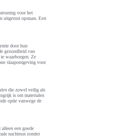
steuning voor het
 uitgerust opstaan. Een
entie door hun
de gezondheid van
te waarborgen. Ze
chone slaapomgeving voor
alen
die zowel veilig als
ngrijk is om materialen
ende optie vanwege de
t alleen een goede
male nachtrust zonder