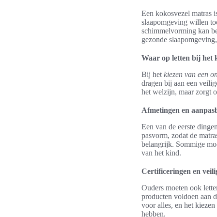
Een kokosvezel matras is
slaapomgeving willen toe
schimmelvorming kan bev
gezonde slaapomgeving, i
Waar op letten bij het
Bij het
kiezen van een o
dragen bij aan een veili
het welzijn, maar zorgt 
Afmetingen en aanpasb
Een van de eerste dinge
pasvorm, zodat de matras
belangrijk. Sommige mod
van het kind.
Certificeringen en veil
Ouders moeten ook lett
producten voldoen aan d
voor alles, en het kieze
hebben.