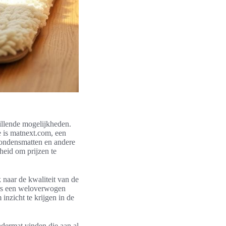
illende mogelijkheden.
e is matnext.com, een
condensmatten en andere
heid om prijzen te
k naar de kwaliteit van de
ers een weloverwogen
inzicht te krijgen in de
dermat vinden die aan al