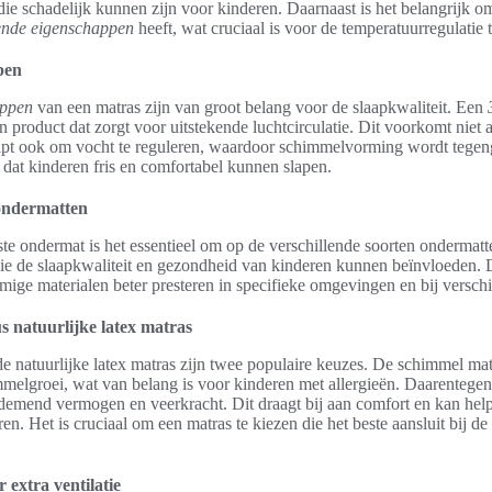
die schadelijk kunnen zijn voor kinderen. Daarnaast is het belangrijk 
nde eigenschappen
heeft, wat cruciaal is voor de temperatuurregulatie t
pen
appen
van een matras zijn van groot belang voor de slaapkwaliteit. Een
n product dat zorgt voor uitstekende luchtcirculatie. Dit voorkomt niet 
lpt ook om vocht te reguleren, waardoor schimmelvorming wordt tege
 dat kinderen fris en comfortabel kunnen slapen.
 ondermatten
ste ondermat is het essentieel om op de verschillende soorten ondermatte
ie de slaapkwaliteit en gezondheid van kinderen kunnen beïnvloeden. Di
ige materialen beter presteren in specifieke omgevingen en bij verschi
 natuurlijke latex matras
 natuurlijke latex matras zijn twee populaire keuzes. De schimmel ma
elgroei, wat van belang is voor kinderen met allergieën. Daarentegen s
demend vermogen en veerkracht. Dit draagt bij aan comfort en kan hel
eren. Het is cruciaal om een matras te kiezen die het beste aansluit bij d
 extra ventilatie