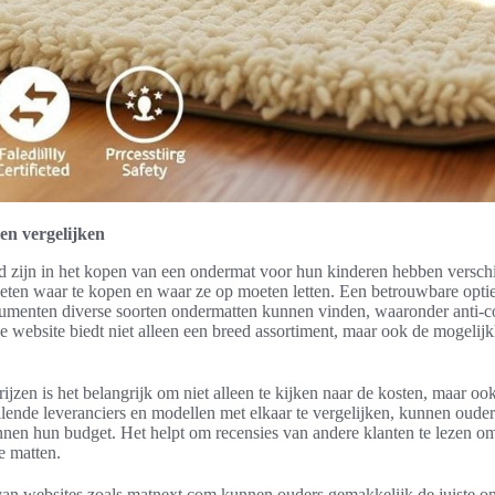
en vergelijken
rd zijn in het kopen van een ondermat voor hun kinderen hebben versch
weten waar te kopen en waar ze op moeten letten. Een betrouwbare opti
umenten diverse soorten ondermatten kunnen vinden, waaronder anti-
 website biedt niet alleen een breed assortiment, maar ook de mogelijk
rijzen is het belangrijk om niet alleen te kijken naar de kosten, maar oo
llende leveranciers en modellen met elkaar te vergelijken, kunnen oud
nen hun budget. Het helpt om recensies van andere klanten te lezen om 
e matten.
an websites zoals matnext.com kunnen ouders gemakkelijk de juiste on