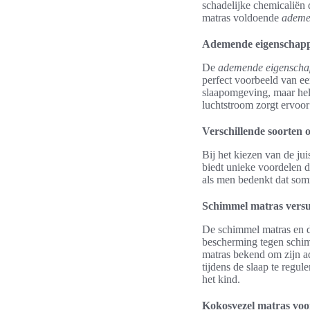
schadelijke chemicaliën 
matras voldoende
ademe
Ademende eigenschap
De
ademende eigensch
perfect voorbeeld van ee
slaapomgeving, maar he
luchtstroom zorgt ervoor
Verschillende soorten
Bij het kiezen van de jui
biedt unieke voordelen d
als men bedenkt dat somm
Schimmel matras versus
De schimmel matras en de
bescherming tegen schimm
matras bekend om zijn a
tijdens de slaap te regul
het kind.
Kokosvezel matras voor