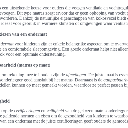
 een uitstekende keuze voor ouders die voegen ventilatie en vochtregul
voegen. Dit type matras zorgt ervoor dat er geen ophoping van vocht p
orderen. Dankzij de natuurlijke eigenschappen van kokosvezel biedt d
deaal voor gebruik in warmere klimaten of omgevingen waar ventilatie
 kiezen van een ondermat
ndermat
voor kinderen zijn er enkele belangrijke aspecten om te overw
ge en comfortabele slaapomgeving. Een goede ondermat helpt niet alleen
ook voor een optimale ondersteuning.
aarheid (matras op maat)
n om rekening mee te houden zijn de
afmetingen
. De juiste maat is ess
onderlegger goed aansluit bij het matras. Daarnaast is de
aanpasbaarh
ellen kunnen op maat gemaakt worden, waardoor ze perfect passen bij
igheid
en op de
certificeringen
en
veiligheid
van de gekozen matrasonderlegger. 
e geldende normen en eisen om de gezondheid van kinderen te waarbor
n van een ondermat met de juiste certificeringen geeft ouders de gemoeds