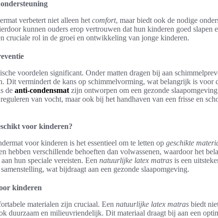
 ondersteuning
rmat verbetert niet alleen het
comfort
, maar biedt ook de nodige onder
ierdoor kunnen ouders erop vertrouwen dat hun kinderen goed slapen en
en cruciale rol in de groei en ontwikkeling van jonge kinderen.
eventie
ische voordelen significant. Onder matten dragen bij aan schimmelprev
 Dit vermindert de kans op schimmelvorming, wat belangrijk is voor 
ls de
anti-condensmat
zijn ontworpen om een gezonde slaapomgeving 
et reguleren van vocht, maar ook bij het handhaven van een frisse en s
eschikt voor kinderen?
ndermat voor kinderen is het essentieel om te letten op
geschikte materi
ren hebben verschillende behoeften dan volwassenen, waardoor het bela
n aan hun speciale vereisten. Een
natuurlijke latex matras
is een uitstek
 samenstelling, wat bijdraagt aan een gezonde slaapomgeving.
voor kinderen
rtabele materialen zijn cruciaal. Een
natuurlijke latex matras
biedt nie
ok duurzaam en milieuvriendelijk. Dit materiaal draagt bij aan een opti