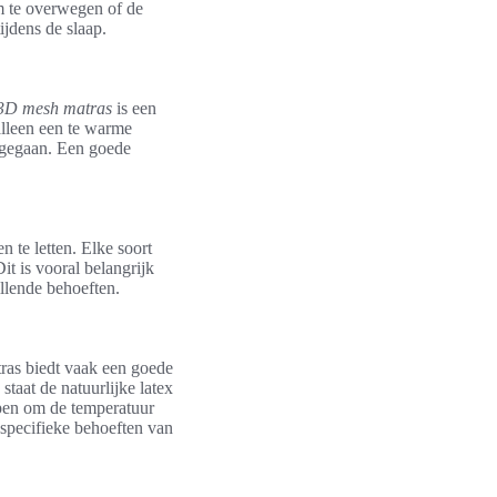
om te overwegen of de
ijdens de slaap.
3D mesh matras
is een
alleen een te warme
ngegaan. Een goede
n te letten. Elke soort
t is vooral belangrijk
llende behoeften.
tras biedt vaak een goede
taat de natuurlijke latex
pen om de temperatuur
e specifieke behoeften van