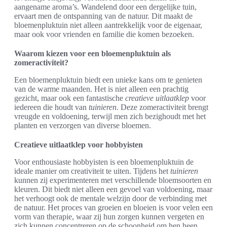
aangename aroma’s. Wandelend door een dergelijke tuin,
ervaart men de ontspanning van de natuur. Dit maakt de
bloemenpluktuin niet alleen aantrekkelijk voor de eigenaar,
maar ook voor vrienden en familie die komen bezoeken.
Waarom kiezen voor een bloemenpluktuin als
zomeractiviteit?
Een bloemenpluktuin biedt een unieke kans om te genieten
van de warme maanden. Het is niet alleen een prachtig
gezicht, maar ook een fantastische
creatieve uitlaatklep
voor
iedereen die houdt van
tuinieren
. Deze zomeractiviteit brengt
vreugde en voldoening, terwijl men zich bezighoudt met het
planten en verzorgen van diverse bloemen.
Creatieve uitlaatklep voor hobbyisten
Voor enthousiaste hobbyisten is een bloemenpluktuin de
ideale manier om creativiteit te uiten. Tijdens het
tuinieren
kunnen zij experimenteren met verschillende bloemsoorten en
kleuren. Dit biedt niet alleen een gevoel van voldoening, maar
het verhoogt ook de mentale welzijn door de verbinding met
de natuur. Het proces van groeien en bloeien is voor velen een
vorm van therapie, waar zij hun zorgen kunnen vergeten en
zich kunnen concentreren op de schoonheid om hen heen.