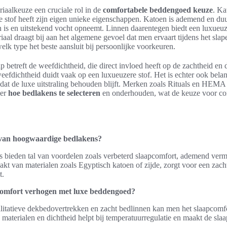
riaalkeuze een cruciale rol in de
comfortabele beddengoed keuze
. Ka
lke stof heeft zijn eigen unieke eigenschappen. Katoen is ademend en d
 is en uitstekend vocht opneemt. Linnen daarentegen biedt een luxueuze
iaal draagt bij aan het algemene gevoel dat men ervaart tijdens het slape
k type het beste aansluit bij persoonlijke voorkeuren.
ip betreft de weefdichtheid, die direct invloed heeft op de zachtheid e
efdichtheid duidt vaak op een luxueuzere stof. Het is echter ook belang
odat de luxe uitstraling behouden blijft. Merken zoals Rituals en HEM
ver
hoe bedlakens te selecteren
en onderhouden, wat de keuze voor co
 van hoogwaardige bedlakens?
bieden tal van voordelen zoals verbeterd slaapcomfort, ademend ver
 van materialen zoals Egyptisch katoen of zijde, zorgt voor een zacht
t.
comfort verhogen met luxe beddengoed?
litatieve dekbedovertrekken en zacht bedlinnen kan men het slaapcomfo
 materialen en dichtheid helpt bij temperatuurregulatie en maakt de s