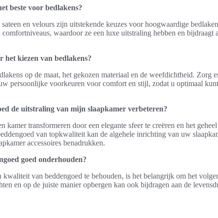
het beste voor bedlakens?
, sateen en velours zijn uitstekende keuzes voor hoogwaardige bedlaken
n comfortniveaus, waardoor ze een luxe uitstraling hebben en bijdraagt 
or het kiezen van bedlakens?
edlakens op de maat, het gekozen materiaal en de weefdichtheid. Zorg e
uw persoonlijke voorkeuren voor comfort en stijl, zodat u optimaal kun
ed de uitstraling van mijn slaapkamer verbeteren?
kamer transformeren door een elegante sfeer te creëren en het geheel v
eddengoed van topkwaliteit kan de algehele inrichting van uw slaapkam
aapkamer accessoires benadrukken.
engoed goed onderhouden?
n kwaliteit van beddengoed te behouden, is het belangrijk om het volgen
chten en op de juiste manier opbergen kan ook bijdragen aan de levens