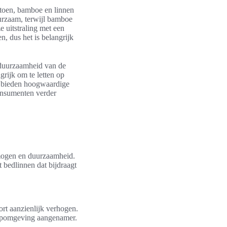
toen, bamboe en linnen
uurzaam, terwijl bamboe
 uitstraling met een
n, dus het is belangrijk
n duurzaamheid van de
rijk om te letten op
A bieden hoogwaardige
nsumenten verder
mogen en duurzaamheid.
 bedlinnen dat bijdraagt
rt aanzienlijk verhogen.
laapomgeving aangenamer.