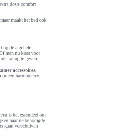
extra dosis comfort
, maar maakt het bed ook
t op de algehele
 Of men nu kiest voor
itstraling te geven.
kamer accessoires
.
 voor een harmonieuze
rst is het essentieel om
kijken naar de benodigde
ens gaan verschuiven