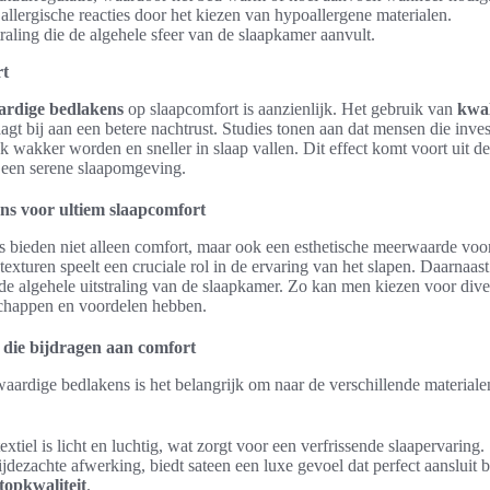
llergische reacties door het kiezen van hypoallergene materialen.
raling die de algehele sfeer van de slaapkamer aanvult.
rt
rdige bedlakens
op slaapcomfort is aanzienlijk. Het gebruik van
kwal
agt bij aan een betere nachtrust. Studies tonen aan dat mensen die inve
 wakker worden en sneller in slaap vallen. Dit effect komt voort uit d
an een serene slaapomgeving.
s voor ultiem slaapcomfort
bieden niet alleen comfort, maar ook een esthetische meerwaarde voo
texturen speelt een cruciale rol in de ervaring van het slapen. Daarnaas
de algehele uitstraling van de slaapkamer. Zo kan men kiezen voor diver
chappen en voordelen hebben.
 die bijdragen aan comfort
aardige bedlakens is het belangrijk om naar de verschillende materiale
extiel is licht en luchtig, wat zorgt voor een verfrissende slaapervaring.
jdezachte afwerking, biedt sateen een luxe gevoel dat perfect aansluit b
opkwaliteit
.