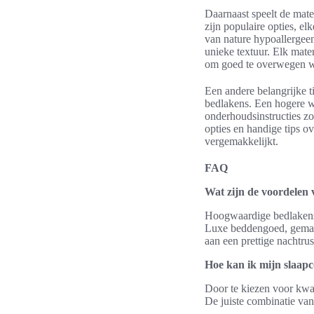
Daarnaast speelt de mate
zijn populaire opties, e
van nature hypoallergeen
unieke textuur. Elk mater
om goed te overwegen wel
Een andere belangrijke t
bedlakens. Een hogere we
onderhoudsinstructies z
opties en handige tips o
vergemakkelijkt.
FAQ
Wat zijn de voordelen
Hoogwaardige bedlakens 
Luxe beddengoed, gemaakt
aan een prettige nachtrus
Hoe kan ik mijn slaap
Door te kiezen voor kwa
De juiste combinatie van