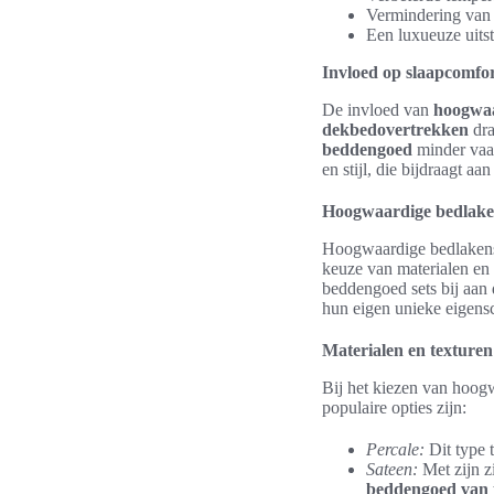
Vermindering van a
Een luxueuze uitst
Invloed op slaapcomfo
De invloed van
hoogwaa
dekbedovertrekken
dra
beddengoed
minder vaak
en stijl, die bijdraagt a
Hoogwaardige bedlaken
Hoogwaardige bedlakens 
keuze van materialen en 
beddengoed sets bij aan 
hun eigen unieke eigens
Materialen en texturen
Bij het kiezen van hoogw
populaire opties zijn:
Percale:
Dit type t
Sateen:
Met zijn zi
beddengoed van t