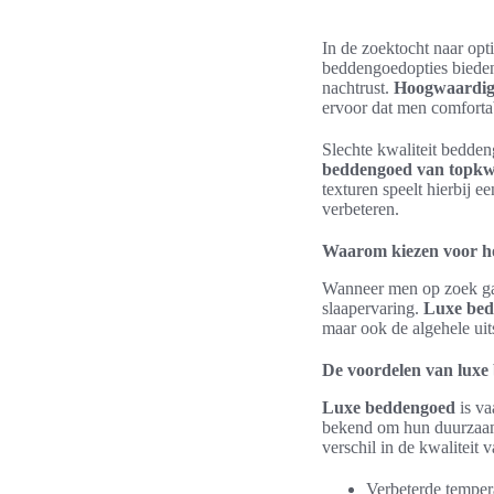
In de zoektocht naar opt
beddengoedopties bieden
nachtrust.
Hoogwaardige
ervoor dat men comforta
Slechte kwaliteit bedde
beddengoed van topkwa
texturen speelt hierbij e
verbeteren.
Waarom kiezen voor h
Wanneer men op zoek ga
slaapervaring.
Luxe be
maar ook de algehele uit
De voordelen van luxe
Luxe beddengoed
is va
bekend om hun duurzaa
verschil in de kwaliteit 
Verbeterde temper