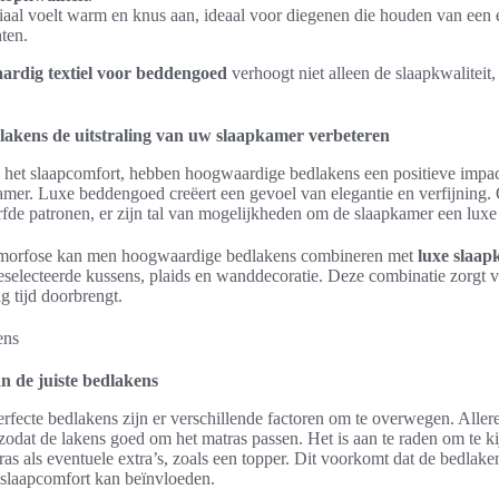
iaal voelt warm en knus aan, ideaal voor diegenen die houden van een 
ten.
ardig textiel voor beddengoed
verhoogt niet alleen de slaapkwaliteit
akens de uitstraling van uw slaapkamer verbeteren
n het slaapcomfort, hebben hoogwaardige bedlakens een positieve impac
kamer. Luxe beddengoed creëert een gevoel van elegantie en verfijning.
rfde patronen, er zijn tal van mogelijkheden om de slaapkamer een luxe u
morfose kan men hoogwaardige bedlakens combineren met
luxe slaap
eselecteerde kussens, plaids en wanddecoratie. Deze combinatie zorgt
g tijd doorbrengt.
n de juiste bedlakens
rfecte bedlakens zijn er verschillende factoren om te overwegen. Alleree
, zodat de lakens goed om het matras passen. Het is aan te raden om te 
as als eventuele extra’s, zoals een topper. Dit voorkomt dat de bedlak
t slaapcomfort kan beïnvloeden.