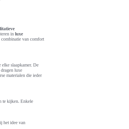
itatieve
steren in
luxe
e combinatie van comfort
r elke slaapkamer. De
t dragen luxe
se materialen die ieder
n te kijken. Enkele
ij het idee van