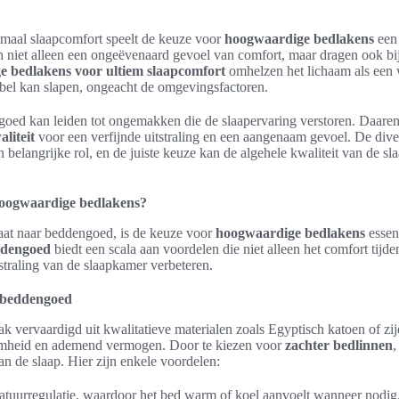
imaal slaapcomfort speelt de keuze voor
hoogwaardige bedlakens
een 
 niet alleen een ongeëvenaard gevoel van comfort, maar dragen ook bi
 bedlakens voor ultiem slaapcomfort
omhelzen het lichaam als een
bel kan slapen, ongeacht de omgevingsfactoren.
ngoed kan leiden tot ongemakken die de slaapervaring verstoren. Daare
liteit
voor een verfijnde uitstraling en een aangenaam gevoel. De diver
en belangrijke rol, en de juiste keuze kan de algehele kwaliteit van de s
oogwaardige bedlakens?
at naar beddengoed, is de keuze voor
hoogwaardige bedlakens
essen
ddengoed
biedt een scala aan voordelen die niet alleen het comfort tijd
straling van de slaapkamer verbeteren.
 beddengoed
ak vervaardigd uit kwalitatieve materialen zoals Egyptisch katoen of zij
mheid en ademend vermogen. Door te kiezen voor
zachter bedlinnen
,
van de slaap. Hier zijn enkele voordelen:
atuurregulatie, waardoor het bed warm of koel aanvoelt wanneer nodig