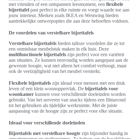
met vrienden of een ontspannen leesmoment, een
flexibele
bijzettafel
past perfect in elke ruimte en voegt waarde toe aan
jouw interieur. Merken zoals IKEA en Westwing bieden
aantrekkelijke ontwerpopties die aan deze behoeften voldoen.
De voordelen van verstelbare bijzettafels
Verstelbare bijzettafels
bieden talloze voordelen die ze tot
een onmisbaar meubelstuk maken in elk huis. Deze
multifunctionele bijzettafels
zijn perfect voor een variëteit
aan situaties. Ze kunnen eenvoudig worden aangepast aan de
gewenste hoogte, wat niet alleen het comfort verhoogt, maar
ook de veelzijdigheid van het meubel versterkt.
Flexibele bijzettafels
zijn ideaal voor mensen met een druk
leven of een klein woonoppervlak. De
bijzettafels voor
woonkamer
kunnen voor verschillende doeleinden worden
gebruikt. Van het serveren van snacks tijdens een filmavond
tot het gebruiken als tijdelijke werkruimte. Met de juiste
aanpassing van de hoogte zijn ze perfect voor elke situatie.
Ideaal voor verschillende doeleinden
Bijzettafels met verstelbare hoogte
zijn bijzonder handig in
appartementen en studioruimtes. Ze helpen om de beschikbare