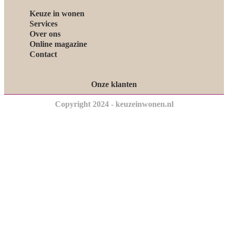
Keuze in wonen
Services
Over ons
Online magazine
Contact
Onze klanten
Copyright 2024 - keuzeinwonen.nl