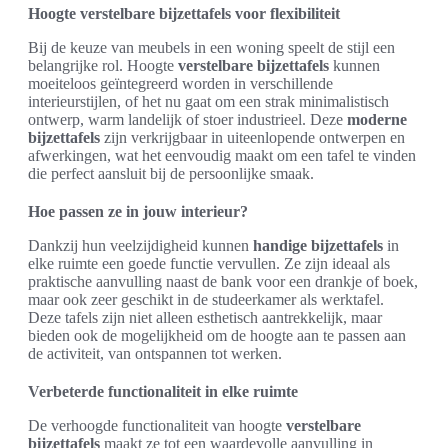
Hoogte verstelbare bijzettafels voor flexibiliteit
Bij de keuze van meubels in een woning speelt de stijl een
belangrijke rol. Hoogte
verstelbare bijzettafels
kunnen
moeiteloos geïntegreerd worden in verschillende
interieurstijlen, of het nu gaat om een strak minimalistisch
ontwerp, warm landelijk of stoer industrieel. Deze
moderne
bijzettafels
zijn verkrijgbaar in uiteenlopende ontwerpen en
afwerkingen, wat het eenvoudig maakt om een tafel te vinden
die perfect aansluit bij de persoonlijke smaak.
Hoe passen ze in jouw interieur?
Dankzij hun veelzijdigheid kunnen
handige bijzettafels
in
elke ruimte een goede functie vervullen. Ze zijn ideaal als
praktische aanvulling naast de bank voor een drankje of boek,
maar ook zeer geschikt in de studeerkamer als werktafel.
Deze tafels zijn niet alleen esthetisch aantrekkelijk, maar
bieden ook de mogelijkheid om de hoogte aan te passen aan
de activiteit, van ontspannen tot werken.
Verbeterde functionaliteit in elke ruimte
De verhoogde functionaliteit van hoogte
verstelbare
bijzettafels
maakt ze tot een waardevolle aanvulling in