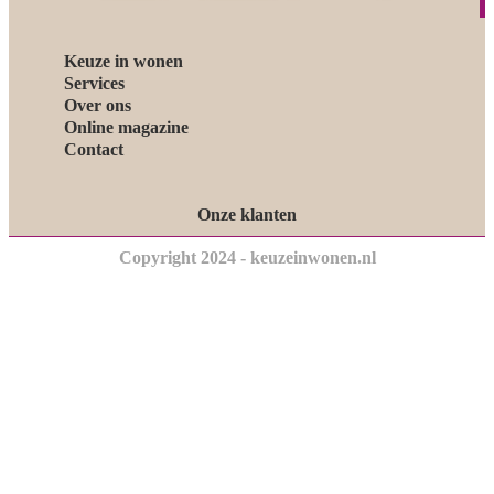
Keuze in wonen
Services
Over ons
Online magazine
Contact
Onze klanten
Copyright 2024 - keuzeinwonen.nl