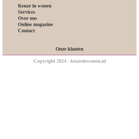
Keuze in wonen
Services
Over ons
Online magazine
Contact
Onze klanten
Copyright 2024 - keuzeinwonen.nl