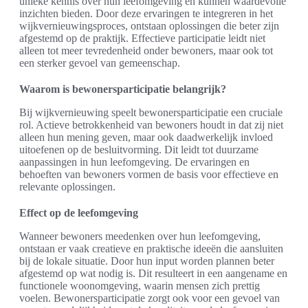
unieke kennis over hun leefomgeving en kunnen waardevolle
inzichten bieden. Door deze ervaringen te integreren in het
wijkvernieuwingsproces, ontstaan oplossingen die beter zijn
afgestemd op de praktijk. Effectieve participatie leidt niet
alleen tot meer tevredenheid onder bewoners, maar ook tot
een sterker gevoel van gemeenschap.
Waarom is bewonersparticipatie belangrijk?
Bij wijkvernieuwing speelt bewonersparticipatie een cruciale
rol. Actieve betrokkenheid van bewoners houdt in dat zij niet
alleen hun mening geven, maar ook daadwerkelijk invloed
uitoefenen op de besluitvorming. Dit leidt tot duurzame
aanpassingen in hun leefomgeving. De ervaringen en
behoeften van bewoners vormen de basis voor effectieve en
relevante oplossingen.
Effect op de leefomgeving
Wanneer bewoners meedenken over hun leefomgeving,
ontstaan er vaak creatieve en praktische ideeën die aansluiten
bij de lokale situatie. Door hun input worden plannen beter
afgestemd op wat nodig is. Dit resulteert in een aangename en
functionele woonomgeving, waarin mensen zich prettig
voelen. Bewonersparticipatie zorgt ook voor een gevoel van