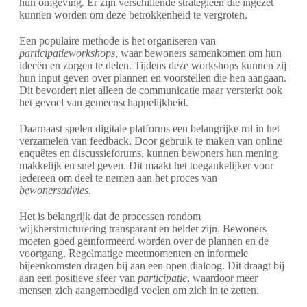
hun omgeving. Er zijn verschillende strategieën die ingezet
kunnen worden om deze betrokkenheid te vergroten.
Een populaire methode is het organiseren van
participatieworkshops
, waar bewoners samenkomen om hun
ideeën en zorgen te delen. Tijdens deze workshops kunnen zij
hun input geven over plannen en voorstellen die hen aangaan.
Dit bevordert niet alleen de communicatie maar versterkt ook
het gevoel van gemeenschappelijkheid.
Daarnaast spelen digitale platforms een belangrijke rol in het
verzamelen van feedback. Door gebruik te maken van online
enquêtes en discussieforums, kunnen bewoners hun mening
makkelijk en snel geven. Dit maakt het toegankelijker voor
iedereen om deel te nemen aan het proces van
bewonersadvies
.
Het is belangrijk dat de processen rondom
wijkherstructurering transparant en helder zijn. Bewoners
moeten goed geïnformeerd worden over de plannen en de
voortgang. Regelmatige meetmomenten en informele
bijeenkomsten dragen bij aan een open dialoog. Dit draagt bij
aan een positieve sfeer van
participatie
, waardoor meer
mensen zich aangemoedigd voelen om zich in te zetten.