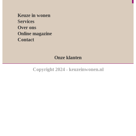
Keuze in wonen
Services
Over ons
Online magazine
Contact
Onze klanten
Copyright 2024 - keuzeinwonen.nl