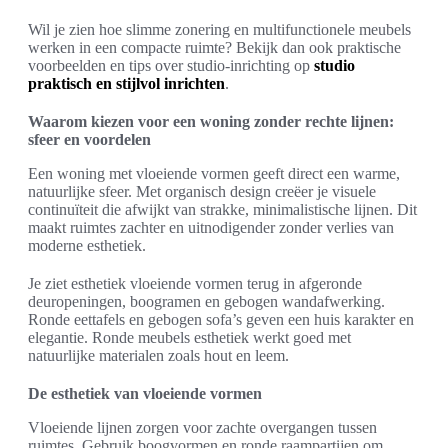
Wil je zien hoe slimme zonering en multifunctionele meubels
werken in een compacte ruimte? Bekijk dan ook praktische
voorbeelden en tips over studio-inrichting op
studio
praktisch en stijlvol inrichten
.
Waarom kiezen voor een woning zonder rechte lijnen:
sfeer en voordelen
Een woning met vloeiende vormen geeft direct een warme,
natuurlijke sfeer. Met organisch design creëer je visuele
continuïteit die afwijkt van strakke, minimalistische lijnen. Dit
maakt ruimtes zachter en uitnodigender zonder verlies van
moderne esthetiek.
Je ziet esthetiek vloeiende vormen terug in afgeronde
deuropeningen, boogramen en gebogen wandafwerking.
Ronde eettafels en gebogen sofa’s geven een huis karakter en
elegantie. Ronde meubels esthetiek werkt goed met
natuurlijke materialen zoals hout en leem.
De esthetiek van vloeiende vormen
Vloeiende lijnen zorgen voor zachte overgangen tussen
ruimtes. Gebruik boogvormen en ronde raampartijen om