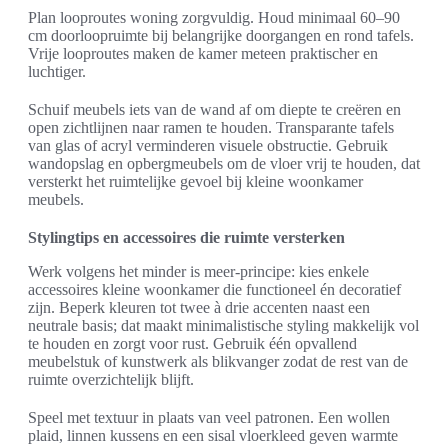
Plan looproutes woning zorgvuldig. Houd minimaal 60–90
cm doorloopruimte bij belangrijke doorgangen en rond tafels.
Vrije looproutes maken de kamer meteen praktischer en
luchtiger.
Schuif meubels iets van de wand af om diepte te creëren en
open zichtlijnen naar ramen te houden. Transparante tafels
van glas of acryl verminderen visuele obstructie. Gebruik
wandopslag en opbergmeubels om de vloer vrij te houden, dat
versterkt het ruimtelijke gevoel bij kleine woonkamer
meubels.
Stylingtips en accessoires die ruimte versterken
Werk volgens het minder is meer-principe: kies enkele
accessoires kleine woonkamer die functioneel én decoratief
zijn. Beperk kleuren tot twee à drie accenten naast een
neutrale basis; dat maakt minimalistische styling makkelijk vol
te houden en zorgt voor rust. Gebruik één opvallend
meubelstuk of kunstwerk als blikvanger zodat de rest van de
ruimte overzichtelijk blijft.
Speel met textuur in plaats van veel patronen. Een wollen
plaid, linnen kussens en een sisal vloerkleed geven warmte