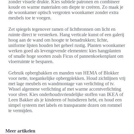
zonder visuele drukte. Kies subtiele patronen en combineer
koude en warme materialen om diepte te creëren. Zo maak je
de woonkamer optisch vergroten woonkamer zonder extra
meubels toe te voegen.
Zet spiegels tegenover ramen of lichtbronnen om licht en
ruimte direct te versterken. Hang verticale kunst of een galerij
hoog aan de wand om hoogte te benadrukken; lichte,
uniforme lijsten houden het geheel rustig. Planten woonkamer
werken goed als levengevende elementen: kies hangplanten
of smalle hoge soorten zoals Ficus of pannenkoekenplant om
vloerruimte te besparen.
Gebruik opbergbakken en manden van HEMA of Blokker
voor nette, toegankelijke opbergplekken. Houd zichtlijnen vrij
met lage meubels en wandmontage van verlichting of tv.
Wissel algemene verlichting af met warme accentverlichting
voor sfeer. Kies onderhoudsvriendelijke stoffen van IKEA of
Leen Bakker als je kinderen of huisdieren hebt, en houd een
simpel systeem met labels en transparante dozen om rommel
te vermijden.
Meer artikelen