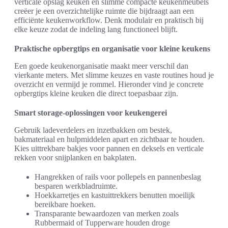
verticale opslag keuken en slimme compacte keukenmeubels
creëer je een overzichtelijke ruimte die bijdraagt aan een
efficiënte keukenworkflow. Denk modulair en praktisch bij
elke keuze zodat de indeling lang functioneel blijft.
Praktische opbergtips en organisatie voor kleine keukens
Een goede keukenorganisatie maakt meer verschil dan
vierkante meters. Met slimme keuzes en vaste routines houd je
overzicht en vermijd je rommel. Hieronder vind je concrete
opbergtips kleine keuken die direct toepasbaar zijn.
Smart storage-oplossingen voor keukengerei
Gebruik ladeverdelers en inzetbakken om bestek,
bakmateriaal en hulpmiddelen apart en zichtbaar te houden.
Kies uittrekbare bakjes voor pannen en deksels en verticale
rekken voor snijplanken en bakplaten.
Hangrekken of rails voor pollepels en pannenbeslag
besparen werkbladruimte.
Hoekkarretjes en kastuittrekkers benutten moeilijk
bereikbare hoeken.
Transparante bewaardozen van merken zoals
Rubbermaid of Tupperware houden droge