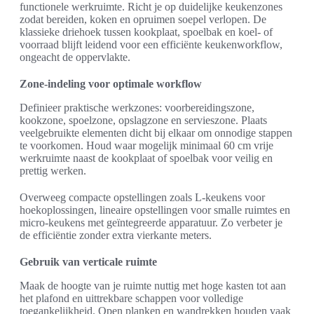
functionele werkruimte. Richt je op duidelijke keukenzones
zodat bereiden, koken en opruimen soepel verlopen. De
klassieke driehoek tussen kookplaat, spoelbak en koel- of
voorraad blijft leidend voor een efficiënte keukenworkflow,
ongeacht de oppervlakte.
Zone-indeling voor optimale workflow
Definieer praktische werkzones: voorbereidingszone,
kookzone, spoelzone, opslagzone en servieszone. Plaats
veelgebruikte elementen dicht bij elkaar om onnodige stappen
te voorkomen. Houd waar mogelijk minimaal 60 cm vrije
werkruimte naast de kookplaat of spoelbak voor veilig en
prettig werken.
Overweeg compacte opstellingen zoals L-keukens voor
hoekoplossingen, lineaire opstellingen voor smalle ruimtes en
micro-keukens met geïntegreerde apparatuur. Zo verbeter je
de efficiëntie zonder extra vierkante meters.
Gebruik van verticale ruimte
Maak de hoogte van je ruimte nuttig met hoge kasten tot aan
het plafond en uittrekbare schappen voor volledige
toegankelijkheid. Open planken en wandrekken houden vaak