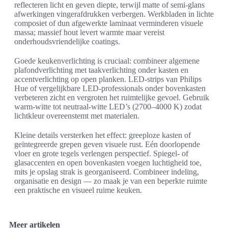
reflecteren licht en geven diepte, terwijl matte of semi-glans
afwerkingen vingerafdrukken verbergen. Werkbladen in lichte
composiet of dun afgewerkte laminaat verminderen visuele
massa; massief hout levert warmte maar vereist
onderhoudsvriendelijke coatings.
Goede keukenverlichting is cruciaal: combineer algemene
plafondverlichting met taakverlichting onder kasten en
accentverlichting op open planken. LED-strips van Philips
Hue of vergelijkbare LED-professionals onder bovenkasten
verbeteren zicht en vergroten het ruimtelijke gevoel. Gebruik
warm-witte tot neutraal-witte LED’s (2700–4000 K) zodat
lichtkleur overeenstemt met materialen.
Kleine details versterken het effect: greeploze kasten of
geïntegreerde grepen geven visuele rust. Eén doorlopende
vloer en grote tegels verlengen perspectief. Spiegel- of
glasaccenten en open bovenkasten voegen luchtigheid toe,
mits je opslag strak is georganiseerd. Combineer indeling,
organisatie en design — zo maak je van een beperkte ruimte
een praktische en visueel ruime keuken.
Meer artikelen