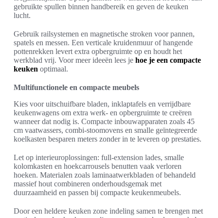
gebruikte spullen binnen handbereik en geven de keuken
lucht.
Gebruik railsystemen en magnetische stroken voor pannen,
spatels en messen. Een verticale kruidenmuur of hangende
pottenrekken levert extra opbergruimte op en houdt het
werkblad vrij. Voor meer ideeën lees je
hoe je een compacte
keuken
optimaal.
Multifunctionele en compacte meubels
Kies voor uitschuifbare bladen, inklaptafels en verrijdbare
keukenwagens om extra werk- en opbergruimte te creëren
wanneer dat nodig is. Compacte inbouwapparaten zoals 45
cm vaatwassers, combi-stoomovens en smalle geïntegreerde
koelkasten besparen meters zonder in te leveren op prestaties.
Let op interieuroplossingen: full-extension lades, smalle
kolomkasten en hoekcarrousels benutten vaak verloren
hoeken. Materialen zoals laminaatwerkbladen of behandeld
massief hout combineren onderhoudsgemak met
duurzaamheid en passen bij compacte keukenmeubels.
Door een heldere keuken zone indeling samen te brengen met