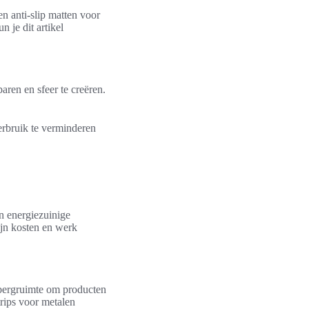
n anti-slip matten voor
 je dit artikel
ren en sfeer te creëren.
rbruik te verminderen
n energiezuinige
ijn kosten en werk
pbergruimte om producten
trips voor metalen