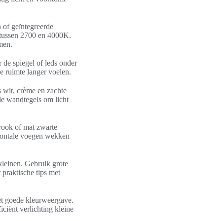
 of geïntegreerde
 tussen 2700 en 4000K.
men.
r de spiegel of leds onder
e ruimte langer voelen.
s wit, crème en zachte
nde wandtegels om licht
trook of mat zwarte
rizontale voegen wekken
kleinen. Gebruik grote
praktische tips met
t goede kleurweergave.
ciënt verlichting kleine