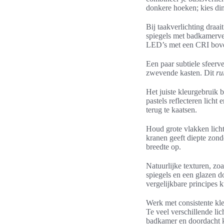
donkere hoeken; kies dim
Bij taakverlichting draa
spiegels met badkamerve
LED’s met een CRI boven
Een paar subtiele sfeerve
zwevende kasten. Dit
ru
Het juiste kleurgebruik 
pastels reflecteren lich
terug te kaatsen.
Houd grote vlakken licht
kranen geeft diepte zond
breedte op.
Natuurlijke texturen, zo
spiegels en een glazen d
vergelijkbare principes k
Werk met consistente k
Te veel verschillende li
badkamer en doordacht kl