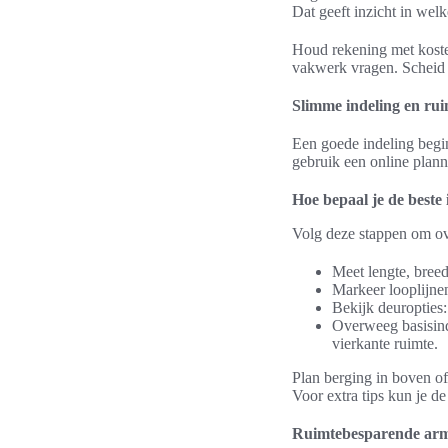
Dat geeft inzicht in welk
Houd rekening met koste
vakwerk vragen. Scheid d
Slimme indeling en ru
Een goede indeling begin
gebruik een online plann
Hoe bepaal je de best
Volg deze stappen om ove
Meet lengte, breed
Markeer looplijnen
Bekijk deuropties
Overweeg basisinde
vierkante ruimte.
Plan berging in boven of 
Voor extra tips kun je d
Ruimtebesparende arma