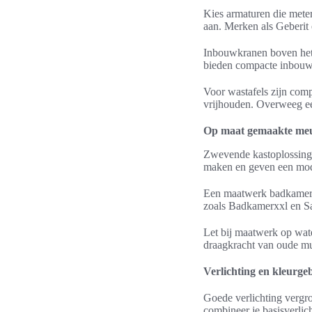
Kies armaturen die meter
aan. Merken als Geberit
Inbouwkranen boven het
bieden compacte inbouw
Voor wastafels zijn com
vrijhouden. Overweeg ee
Op maat gemaakte meub
Zwevende kastoplossingen
maken en geven een mode
Een maatwerk badkamerme
zoals Badkamerxxl en San
Let bij maatwerk op wate
draagkracht van oude m
Verlichting en kleurgeb
Goede verlichting vergro
combineer je basisverlich