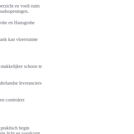
erzicht en voelt ruim
houdsopeningen.
rohe en Hansgrohe
lank kan vloerruimte
n makkelijker schoon te
erlandse leveranciers
en controleer
 praktisch begin
atig licht en voorkomt