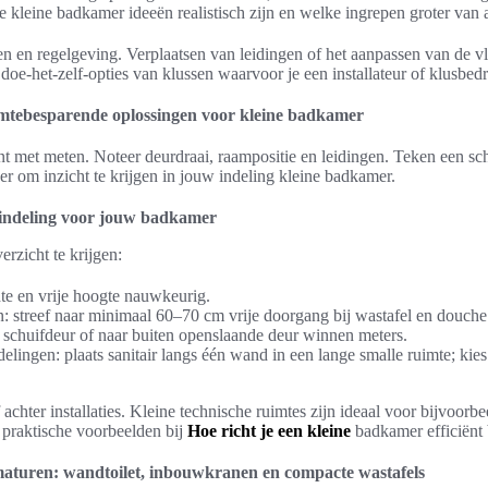
e kleine badkamer ideeën realistisch zijn en welke ingrepen groter van a
n en regelgeving. Verplaatsen van leidingen of het aanpassen van de v
oe-het-zelf-opties van klussen waarvoor je een installateur of klusbedr
imtebesparende oplossingen voor kleine badkamer
t met meten. Noteer deurdraai, raampositie en leidingen. Teken een sch
er om inzicht te krijgen in jouw indeling kleine badkamer.
e indeling voor jouw badkamer
rzicht te krijgen:
te en vrije hoogte nauwkeurig.
: streef naar minimaal 60–70 cm vrije doorgang bij wastafel en douche
: schuifdeur of naar buiten openslaande deur winnen meters.
lingen: plaats sanitair langs één wand in een lange smalle ruimte; kie
achter installaties. Kleine technische ruimtes zijn ideaal voor bijvoorbe
e praktische voorbeelden bij
Hoe richt je een kleine
badkamer efficiënt 
turen: wandtoilet, inbouwkranen en compacte wastafels