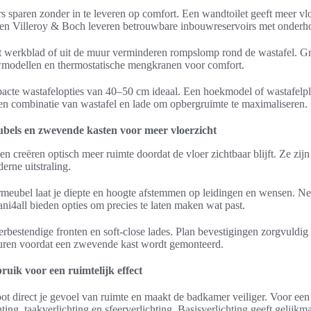
s sparen zonder in te leveren op comfort. Een wandtoilet geeft meer vlo
 en Villeroy & Boch leveren betrouwbare inbouwreservoirs met onder
 werkblad of uit de muur verminderen rompslomp rond de wastafel. G
modellen en thermostatische mengkranen voor comfort.
pacte wastafelopties van 40–50 cm ideaal. Een hoekmodel of wastafelp
n combinatie van wastafel en lade om opbergruimte te maximaliseren.
els en zwevende kasten voor meer vloerzicht
 creëren optisch meer ruimte doordat de vloer zichtbaar blijft. Ze zij
rne uitstraling.
ubel laat je diepte en hoogte afstemmen op leidingen en wensen. Ned
i4all bieden opties om precies te laten maken wat past.
rbestendige fronten en soft-close lades. Plan bevestigingen zorgvuldig 
uren voordat een zwevende kast wordt gemonteerd.
ruik voor een ruimtelijk effect
ot direct je gevoel van ruimte en maakt de badkamer veiliger. Voor een
ting, taakverlichting en sfeerverlichting. Basisverlichting geeft gelijkm