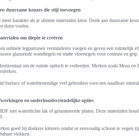
en duurzame keuzes die stijl toevoegen
t meer karakter als je slimme materialen kiest. Denk aan duurzame keu
er doen voelen.
aterialen om diepte te creëren
en subtiele legpatronen verminderen voegen en geven een ruimtelijk eff
ussen glanzende wandtegels en matte vloertegels voor contrast en grip.
 horizontaal om de ruimte optisch te verbreden. Merken zoals Mosa en 
ersterken.
lid Surface of waterbestendige verf gebruiken voor een naadloze uitstral
fwerkingen en onderhoudsvriendelijke opties
DF met waterdichte lak of gelamineerde platen. Deze materialen houd
d.
ken goed bij donkere kleuren omdat ze eenvoudig schoon te vegen zijn
chtbare vlekken.