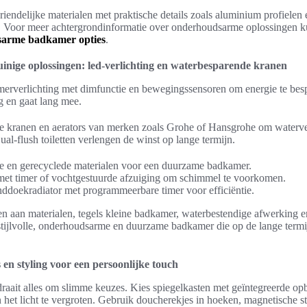
ndelijke materialen met praktische details zoals aluminium profielen e
. Voor meer achtergrondinformatie over onderhoudsarme oplossingen kun
arme badkamer opties
.
inige oplossingen: led-verlichting en waterbesparende kranen
erverlichting met dimfunctie en bewegingssensoren om energie te bespa
g en gaat lang mee.
 kranen en aerators van merken zoals Grohe of Hansgrohe om waterve
al-flush toiletten verlengen de winst op lange termijn.
e en gerecyclede materialen voor een duurzame badkamer.
 met timer of vochtgestuurde afzuiging om schimmel te voorkomen.
doekradiator met programmeerbare timer voor efficiëntie.
n aan materialen, tegels kleine badkamer, waterbestendige afwerking e
 stijlvolle, onderhoudsarme en duurzame badkamer die op de lange term
 en styling voor een persoonlijke touch
draait alles om slimme keuzes. Kies spiegelkasten met geïntegreerde o
en het licht te vergroten. Gebruik doucherekjes in hoeken, magnetische s