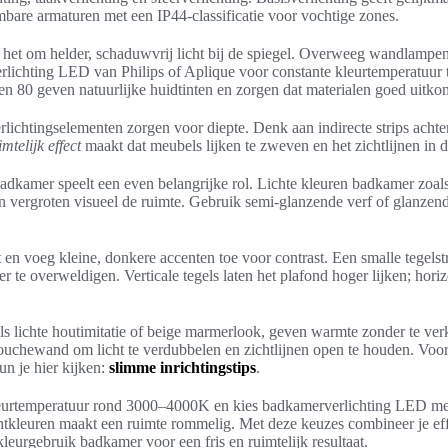
bare armaturen met een IP44-classificatie voor vochtige zones.
it het om helder, schaduwvrij licht bij de spiegel. Overweeg wandlampen
rlichting LED van Philips of Aplique voor constante kleurtemperatuur
 80 geven natuurlijke huidtinten en zorgen dat materialen goed uitko
rlichtingselementen zorgen voor diepte. Denk aan indirecte strips achte
imtelijk effect
maakt dat meubels lijken te zweven en het zichtlijnen in d
badkamer speelt een even belangrijke rol. Lichte kleuren badkamer zoal
t en vergroten visueel de ruimte. Gebruik semi-glanzende verf of glanze
 en voeg kleine, donkere accenten toe voor contrast. Een smalle tegels
er te overweldigen. Verticale tegels laten het plafond hoger lijken; ho
als lichte houtimitatie of beige marmerlook, geven warmte zonder te ver
ouchewand om licht te verdubbelen en zichtlijnen open te houden. Voor 
un je hier kijken:
slimme inrichtingstips
.
leurtemperatuur rond 3000–4000K en kies badkamerverlichting LED me
chtkleuren maakt een ruimte rommelig. Met deze keuzes combineer je effi
eurgebruik badkamer voor een fris en ruimtelijk resultaat.