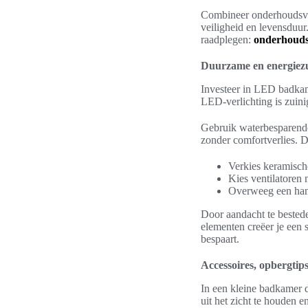
Combineer onderhoudsvrie
veiligheid en levensduur
raadplegen:
onderhouds
Duurzame en energiezu
Investeer in LED badkam
LED-verlichting is zuini
Gebruik waterbesparende
zonder comfortverlies. Du
Verkies keramisch
Kies ventilatoren
Overweeg een hand
Door aandacht te bestede
elementen creëer je een
bespaart.
Accessoires, opbergtips
In een kleine badkamer 
uit het zicht te houden 