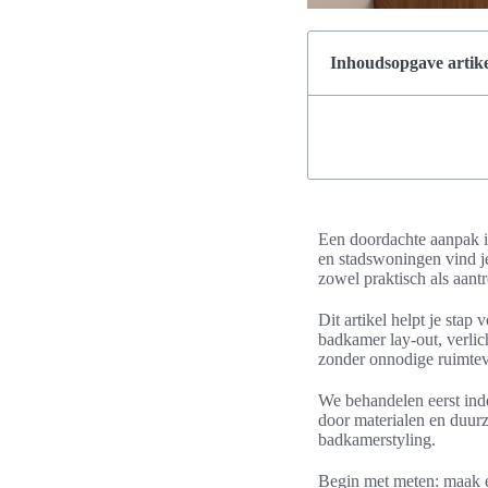
Inhoudsopgave artike
Een doordachte aanpak is
en stadswoningen vind j
zowel praktisch als aant
Dit artikel helpt je stap
badkamer lay-out, verlic
zonder onnodige ruimteve
We behandelen eerst inde
door materialen en duur
badkamerstyling.
Begin met meten: maak e