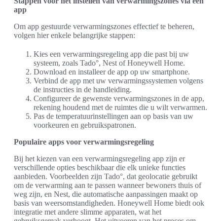
Stappen voor het instellen van verwarmingszones via een
app
Om app gestuurde verwarmingszones effectief te beheren,
volgen hier enkele belangrijke stappen:
Kies een verwarmingsregeling app die past bij uw
systeem, zoals Tado°, Nest of Honeywell Home.
Download en installeer de app op uw smartphone.
Verbind de app met uw verwarmingssystemen volgens
de instructies in de handleiding.
Configureer de gewenste verwarmingszones in de app,
rekening houdend met de ruimtes die u wilt verwarmen.
Pas de temperatuurinstellingen aan op basis van uw
voorkeuren en gebruikspatronen.
Populaire apps voor verwarmingsregeling
Bij het kiezen van een verwarmingsregeling app zijn er
verschillende opties beschikbaar die elk unieke functies
aanbieden. Voorbeelden zijn Tado°, dat geolocatie gebruikt
om de verwarming aan te passen wanneer bewoners thuis of
weg zijn, en Nest, die automatische aanpassingen maakt op
basis van weersomstandigheden. Honeywell Home biedt ook
integratie met andere slimme apparaten, wat het
gebruiksgemak verhoogt. Het uitvoeren van het proces om