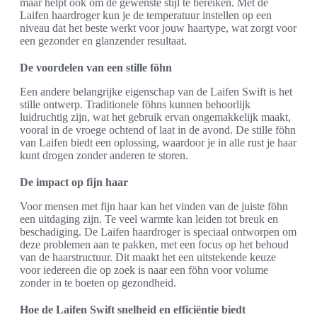
maar helpt ook om de gewenste stijl te bereiken. Met de
Laifen haardroger kun je de temperatuur instellen op een
niveau dat het beste werkt voor jouw haartype, wat zorgt voor
een gezonder en glanzender resultaat.
De voordelen van een stille föhn
Een andere belangrijke eigenschap van de Laifen Swift is het
stille ontwerp. Traditionele föhns kunnen behoorlijk
luidruchtig zijn, wat het gebruik ervan ongemakkelijk maakt,
vooral in de vroege ochtend of laat in de avond. De stille föhn
van Laifen biedt een oplossing, waardoor je in alle rust je haar
kunt drogen zonder anderen te storen.
De impact op fijn haar
Voor mensen met fijn haar kan het vinden van de juiste föhn
een uitdaging zijn. Te veel warmte kan leiden tot breuk en
beschadiging. De Laifen haardroger is speciaal ontworpen om
deze problemen aan te pakken, met een focus op het behoud
van de haarstructuur. Dit maakt het een uitstekende keuze
voor iedereen die op zoek is naar een föhn voor volume
zonder in te boeten op gezondheid.
Hoe de Laifen Swift snelheid en efficiëntie biedt