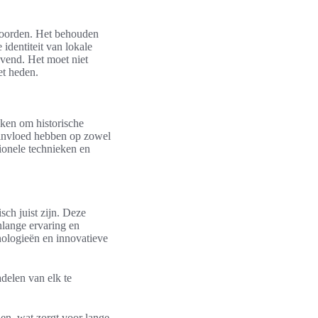
twoorden. Het behouden
 identiteit van lokale
evend. Het moet niet
et heden.
iken om historische
 invloed hebben op zowel
tionele technieken en
sch juist zijn. Deze
nlange ervaring en
nologieën en innovatieve
adelen van elk te
len, wat zorgt voor lange