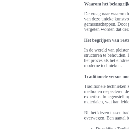
Waarom het belangrijk 
De vraag naar waarom hi
van deze unieke kunstvorm
gemeenschappen. Door ple
vergeten worden dat deze
Het begrijpen van rest
In de wereld van pleiste
structuren te behouden. 
het proces als het eindr
moderne technieken.
Traditionele versus m
Traditionele technieken 
methoden respecteren de 
expertise. In tegenstel
materialen, wat kan leiden
Bij het kiezen tussen tr
overwegen. Een aantal b
Durability:
Traditi