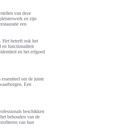
rstellen van deze
pleisterwerk en zijn
restauratie een
. Het betreft ook het
en functionaliteit
dentiteit en het erfgoed
 essentieel om de juiste
e waarborgen. Een
 professionals beschikken
j het behouden van de
 profiteren van hun