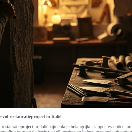
vol restauratieproject in Italië
 restauratieproject in Italië zijn enkele belangrijke stappen essentieel 
ereiding
vormen de basis van elk project en helpen eventuele uitdaging