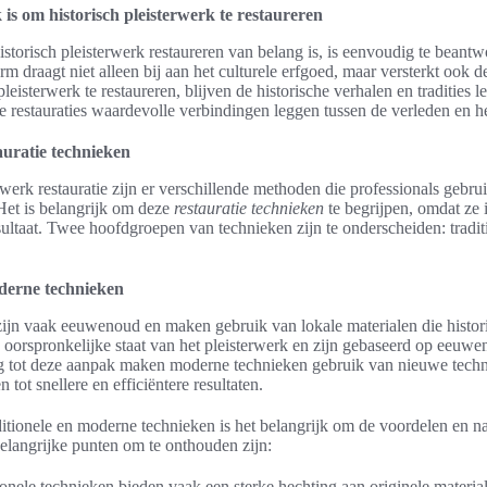
is om historisch pleisterwerk te restaureren
storisch pleisterwerk restaureren van belang is, is eenvoudig te bean
 draagt niet alleen bij aan het culturele erfgoed, maar versterkt ook de
isterwerk te restaureren, blijven de historische verhalen en tradities l
 restauraties waardevolle verbindingen leggen tussen de verleden en h
auratie technieken
rwerk restauratie zijn er verschillende methoden die professionals gebru
Het is belangrijk om deze
restauratie technieken
te begrijpen, omdat ze
esultaat. Twee hoofdgroepen van technieken zijn te onderscheiden: tradi
oderne technieken
zijn vaak eeuwenoud en maken gebruik van lokale materialen die histori
oorspronkelijke staat van het pleisterwerk en zijn gebaseerd op eeuwe
ling tot deze aanpak maken moderne technieken gebruik van nieuwe tech
 tot snellere en efficiëntere resultaten.
aditionele en moderne technieken is het belangrijk om de voordelen en n
elangrijke punten om te onthouden zijn:
onele technieken bieden vaak een sterke hechting aan originele materia