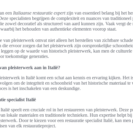
van een
Italiaanse restauratie expert
zijn van essentieel belang bij het he
Deze specialisten begrijpen de complexiteit en nuances van traditioneel 
e zowel decoratief als structureel van aard kunnen zijn. Vaak vergt de 
 waarbij het behouden van authentieke elementen voorop staat.
e van pleisterwerk omvat niet alleen het herstellen van zichtbare schade
 die ervoor zorgen dat het pleisterwerk zijn oorspronkelijke schoonheid 
leggen op de waarde van historisch pleisterwerk, kan men de culturele i
or toekomstige generaties.
van pleisterwerk aan in Italië?
leisterwerk in Italië komt een schat aan kennis en ervaring kijken. Het is
volgen om de integriteit en schoonheid van het historische materiaal t
roces is het inschakelen van een deskundige.
ie specialist Italië
t Italië speelt een cruciale rol in het restaureren van pleisterwerk. Deze
van lokale materialen en traditionele technieken. Hun expertise helpt bi
eisterwerk. Door te kiezen voor een restauratie specialist Italië, kan men
isen van elk restauratieproject.